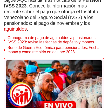
Sigue AQUÍ las últimas noticias de la
Pensión
IVSS 2023
. Conoce la información más
reciente sobre el pago que otorga el Instituto
Venezolano del Seguro Social (IVSS) a los
pensionados: el pago de noviembre y los
aguinaldos
.
Cronograma de pago de aguinaldos a pensionados
IVSS 2023: revisa las fechas de depósito y montos
Bono de Guerra Económica para pensionados: Fecha,
monto y cómo recibirlo en octubre 2023