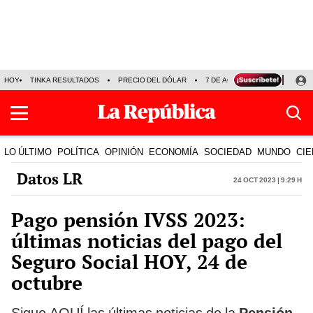
HOY
TINKA RESULTADOS
PRECIO DEL DÓLAR
7 DE AGOSTO
OLLANTA H
LO ÚLTIMO
POLÍTICA
OPINIÓN
ECONOMÍA
SOCIEDAD
MUNDO
CIE
Datos LR
24 Oct 2023 | 9:29 h
Pago pensión IVSS 2023:
últimas noticias del pago del
Seguro Social HOY, 24 de
octubre