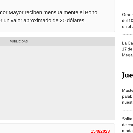
mor Mayor reciben mensualmente el Bono
Gran 
r un valor aproximado de 20 dólares.
del 10
en el
La Ca
17 de 
Mega 
Ju
Maste
palab
nuest
Solita
de ca
moda.
15/9/2023