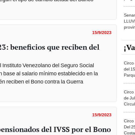
dónde
Senam
LLUV
provi
15/9/2023
3: beneficios que reciben del
¡Va
Circo 
 Instituto Venezolano del Seguro Social
del 15
 base al salario mínimo establecido en la
Parqu
én reciben el Bono contra la Guerra
Migue
Circo
de Jul
Círcul
15/9/2023
Circo
Del 2
pensionados del IVSS por el Bono
Costa