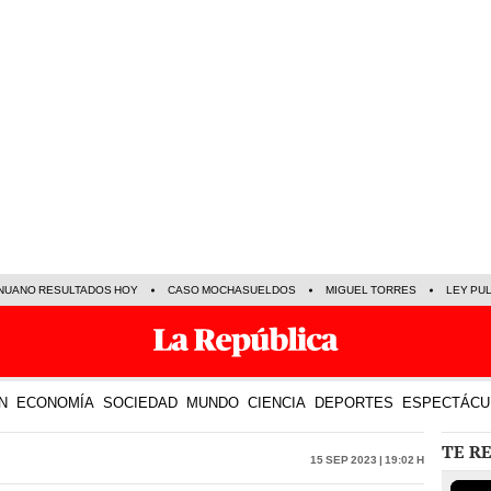
NUANO RESULTADOS HOY
CASO MOCHASUELDOS
MIGUEL TORRES
LEY PU
N
ECONOMÍA
SOCIEDAD
MUNDO
CIENCIA
DEPORTES
ESPECTÁCU
TE R
15 Sep 2023 | 19:02 h