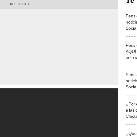
Te 
Pensi
notic
Socia
septi
Pensi
AQUÍ 
este 
Pensi
notic
Socia
septi
¿Por 
a las 
Chicl
¿Qué 