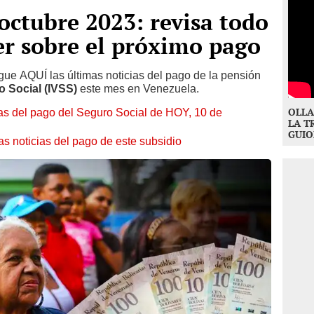
octubre 2023: revisa todo
er sobre el próximo pago
igue AQUÍ las últimas noticias del pago de la pensión
o Social (IVSS)
este mes en Venezuela.
OLLA
as del pago del Seguro Social de HOY, 10 de
LA T
GUIO
s noticias del pago de este subsidio