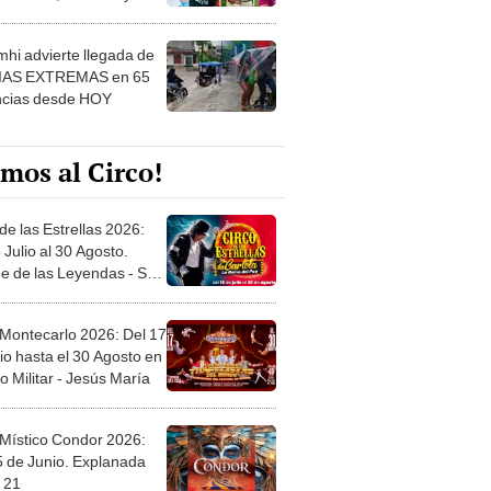
 ver
hi advierte llegada de
IAS EXTREMAS en 65
ncias desde HOY
mos al Circo!
de las Estrellas 2026:
 Julio al 30 Agosto.
e de las Leyendas - San
l
 Montecarlo 2026: Del 17
io hasta el 30 Agosto en
o Militar - Jesús María
 Místico Condor 2026:
5 de Junio. Explanada
 21