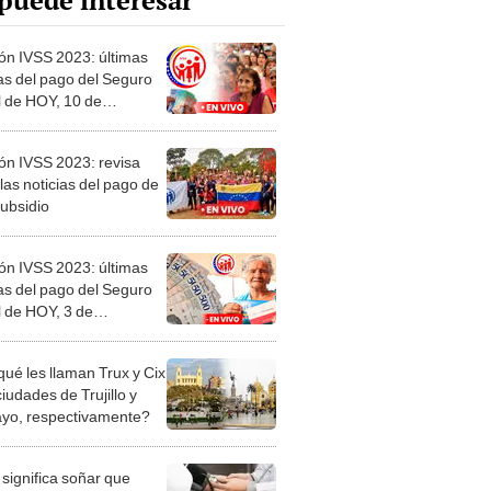
puede interesar
ón IVSS 2023: últimas
ias del pago del Seguro
l de HOY, 10 de
embre
ón IVSS 2023: revisa
las noticias del pago de
subsidio
ón IVSS 2023: últimas
ias del pago del Seguro
l de HOY, 3 de
embre
qué les llaman Trux y Cix
ciudades de Trujillo y
ayo, respectivamente?
significa soñar que