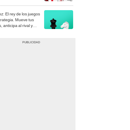
stra tu habilidad.
z: El rey de los juegos
trategia. Mueve tus
, anticipa al rival y
gue el jaque mate.