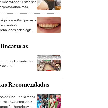
 embarazada? Estas son
nterpretaciones más
nes
significa soñar que se te
los dientes?
pretaciones psicológicas
ibles explicaciones
lincaturas
ncatura del sábado 8 de
o de 2026
tas Recomendadas
os de Liga 1 en la fecha
 Torneo Clausura 2026:
amación, horarios y