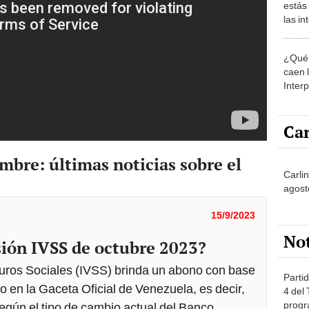
estás
las i
comu
¿Qué 
caen 
Inter
y pos
Car
mbre: últimas noticias sobre el
Carli
agost
15/9/2023
No
sión IVSS de octubre 2023?
guros Sociales (IVSS) brinda un abono con base
Partid
o en la Gaceta Oficial de Venezuela, es decir,
4 del
progr
según el tipo de cambio actual del Banco