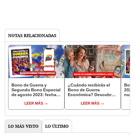
NOTAS RELACIONADAS
Bono de Guerra y
¿Cuándo recibirás el
Bono
Segundo Bono Especial
Bono de Guerra
2023:
de agosto 2023: fechas
Económica? Descubre
nuev
de pago, montos y
las fechas de pago en
sept
LEER MÁS
LEER MÁS
últimas noticias
agosto 2023
LO MÁS VISTO
LO ÚLTIMO