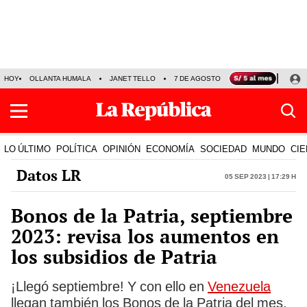
HOY
OLLANTA HUMALA
JANET TELLO
7 DE AGOSTO
TINKA RESULTADOS
LO ÚLTIMO
POLÍTICA
OPINIÓN
ECONOMÍA
SOCIEDAD
MUNDO
CIE
Datos LR
05 Sep 2023 | 17:29 h
Bonos de la Patria, septiembre
2023: revisa los aumentos en
los subsidios de Patria
¡Llegó septiembre! Y con ello en
Venezuela
llegan también los Bonos de la Patria del mes,