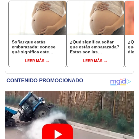
Soñar que estás
¿Qué significa soñar
¿Qué 
embarazada: conoce
que estás embarazada?
que s
qué significa este
Estas son las
dient
interesante sueño
interpretaciones más
pres
LEER MÁS
LEER MÁS
comunes