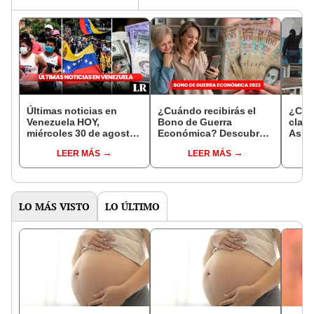
Últimas noticias en
¿Cuándo recibirás el
¿Cuá
Venezuela HOY,
Bono de Guerra
clas
miércoles 30 de agosto:
Económica? Descubre
Así s
¿qué pasa en el país
las fechas de pago en
2023 
LEER MÁS
LEER MÁS
liderado por Maduro?
agosto 2023
LO MÁS VISTO
LO ÚLTIMO