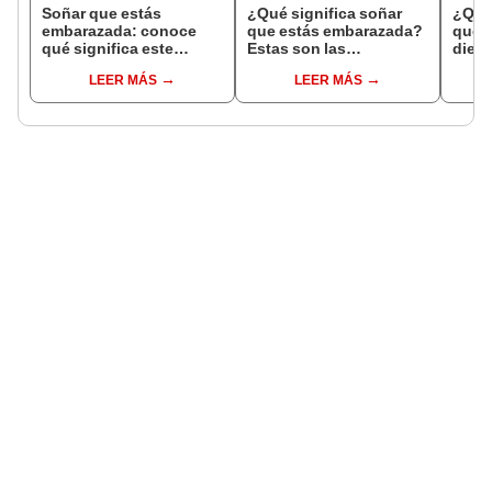
Soñar que estás
¿Qué significa soñar
¿Qué 
embarazada: conoce
que estás embarazada?
que s
qué significa este
Estas son las
dient
interesante sueño
interpretaciones más
pres
LEER MÁS
LEER MÁS
comunes