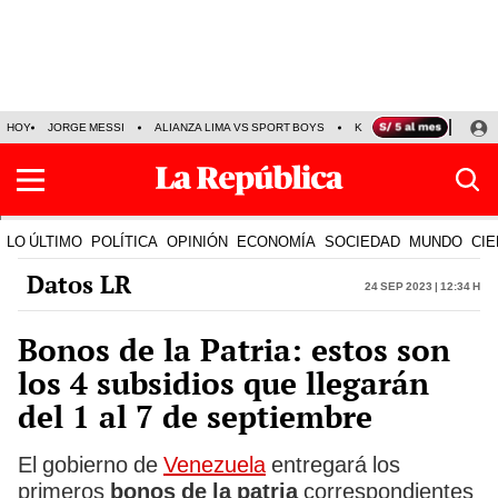
HOY
JORGE MESSI
ALIANZA LIMA VS SPORT BOYS
KENJI FUJIMORI
PRE
LO ÚLTIMO
POLÍTICA
OPINIÓN
ECONOMÍA
SOCIEDAD
MUNDO
CIE
Datos LR
24 Sep 2023 | 12:34 h
Bonos de la Patria: estos son
los 4 subsidios que llegarán
del 1 al 7 de septiembre
El gobierno de
Venezuela
entregará los
primeros
bonos de la patria
correspondientes