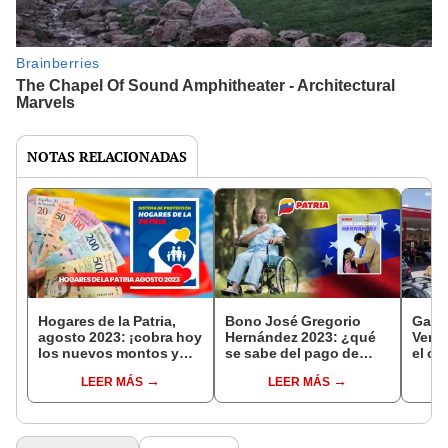
NOTAS RELACIONADAS
Hogares de la Patria,
Bono José Gregorio
Gaso
agosto 2023: ¡cobra hoy
Hernández 2023: ¿qué
Venez
los nuevos montos y
se sabe del pago de
el cr
conoce la tabla
agosto y cómo
de a
LEER MÁS
LEER MÁS
actualizada!
registrarme?