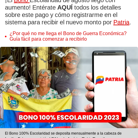
¡El
Bono
Escolaridad de agosto llegó con
aumento! Entérate
AQUÍ
todos los detalles
sobre este pago y cómo registrarme en el
sistema para recibir el nuevo monto por
Patria
.
¿Por qué no me llega el Bono de Guerra Económica?
Guía fácil para comenzar a recibirlo
El Bono 100% Escolaridad se deposita mensualmente a la cabeza de