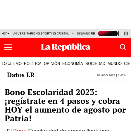
HOY
UNIVERSITARIO VS SPORTING CRISTAL
SINUANO RESULTADOS HOY
CA
LO ÚLTIMO
POLÍTICA
OPINIÓN
ECONOMÍA
SOCIEDAD
MUNDO
CIE
Datos LR
06 Ago 2023 | 9:43 h
Bono Escolaridad 2023:
¡regístrate en 4 pasos y cobra
HOY el aumento de agosto por
Patria!