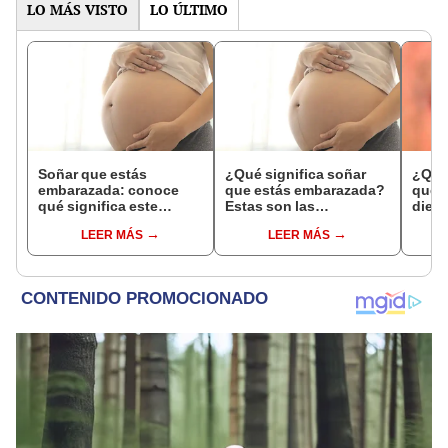
LO MÁS VISTO
LO ÚLTIMO
Soñar que estás
¿Qué significa soñar
¿Qué 
embarazada: conoce
que estás embarazada?
que s
qué significa este
Estas son las
dient
interesante sueño
interpretaciones más
pres
LEER MÁS
LEER MÁS
comunes