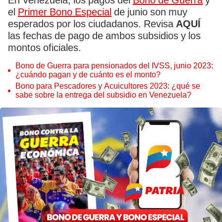
En Venezuela, los pagos del
Bono de Guerra
y
el
Primer Bono Especial
de junio son muy
esperados por los ciudadanos. Revisa
AQUÍ
las fechas de pago de ambos subsidios y los
montos oficiales.
Bono de Guerra para pensionados del IVSS, junio 2023:
¿cuándo pagan y de cuánto es el monto?
Bono para Pescadores y Acuicultores 2023: ¿qué se
sabe sobre la entrega del subsidio en Venezuela?