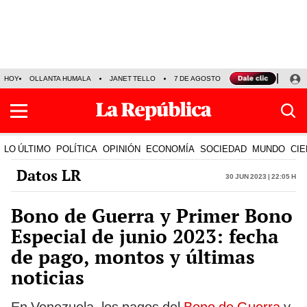
HOY
OLLANTA HUMALA
JANET TELLO
7 DE AGOSTO
TINKA RESULTADOS
LO ÚLTIMO
POLÍTICA
OPINIÓN
ECONOMÍA
SOCIEDAD
MUNDO
CIE
Datos LR
30 Jun 2023 | 22:05 h
Bono de Guerra y Primer Bono
Especial de junio 2023: fecha
de pago, montos y últimas
noticias