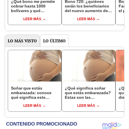
¿Qué bono me permite
Bono 720: ¿quiénes
Bono
cobrar hasta 1000
serán los beneficiarios
Famil
bolívares y qué
del nuevo aumento del
el pa
requisitos debo
Bono de la Patria?
2023 
LEER MÁS
LEER MÁS
cumplir?
llega
LO MÁS VISTO
LO ÚLTIMO
Soñar que estás
¿Qué significa soñar
¿Qué 
embarazada: conoce
que estás embarazada?
que s
qué significa este
Estas son las
dient
interesante sueño
interpretaciones más
pres
LEER MÁS
LEER MÁS
comunes