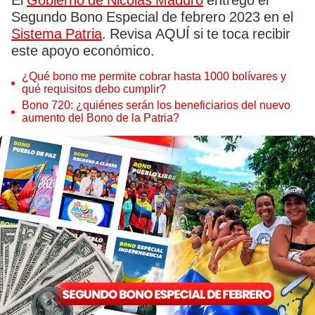
El
Gobierno de Nicolás Maduro
entregó el
Segundo Bono Especial de febrero 2023 en el
Sistema Patria
. Revisa AQUÍ si te toca recibir
este apoyo económico.
¿Qué bono me permite cobrar hasta 1000 bolívares y
qué requisitos debo cumplir?
Bono 720: ¿quiénes serán los beneficiarios del nuevo
aumento del Bono de la Patria?