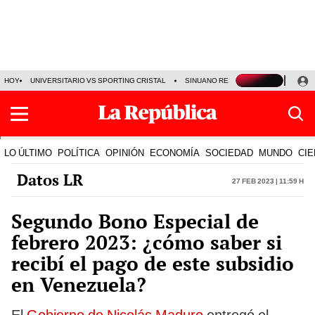
HOY
UNIVERSITARIO VS SPORTING CRISTAL
SINUANO RESULTADOS HOY
CA
LO ÚLTIMO
POLÍTICA
OPINIÓN
ECONOMÍA
SOCIEDAD
MUNDO
CIE
Datos LR
27 Feb 2023 | 11:59 h
Segundo Bono Especial de
febrero 2023: ¿cómo saber si
recibí el pago de este subsidio
en Venezuela?