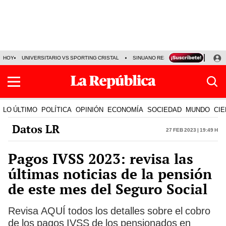
HOY
UNIVERSITARIO VS SPORTING CRISTAL
SINUANO RESULTADOS HOY
CA
LO ÚLTIMO
POLÍTICA
OPINIÓN
ECONOMÍA
SOCIEDAD
MUNDO
CIE
Datos LR
27 Feb 2023 | 19:49 h
Pagos IVSS 2023: revisa las
últimas noticias de la pensión
de este mes del Seguro Social
Revisa AQUÍ todos los detalles sobre el cobro
de los pagos IVSS de los pensionados en