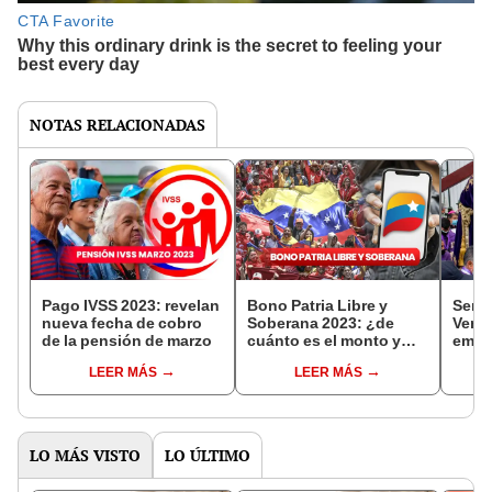
NOTAS RELACIONADAS
Pago IVSS 2023: revelan
Bono Patria Libre y
Sema
nueva fecha de cobro
Soberana 2023: ¿de
Venez
de la pensión de marzo
cuánto es el monto y
empie
hasta cuándo es la
los f
LEER MÁS
LEER MÁS
entrega?
LO MÁS VISTO
LO ÚLTIMO