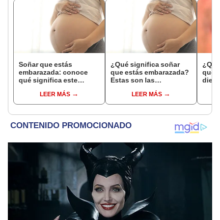
Soñar que estás
¿Qué significa soñar
¿Qué 
embarazada: conoce
que estás embarazada?
que s
qué significa este
Estas son las
dient
interesante sueño
interpretaciones más
pres
LEER MÁS
LEER MÁS
comunes