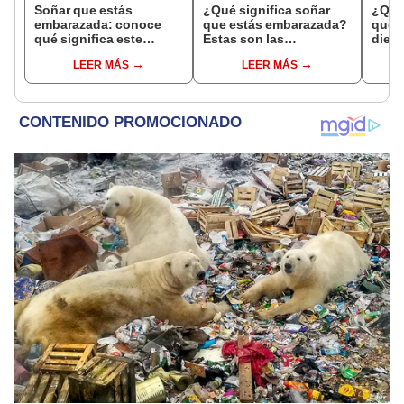
Soñar que estás
¿Qué significa soñar
¿Qué 
embarazada: conoce
que estás embarazada?
que s
qué significa este
Estas son las
dient
interesante sueño
interpretaciones más
pres
LEER MÁS
LEER MÁS
comunes