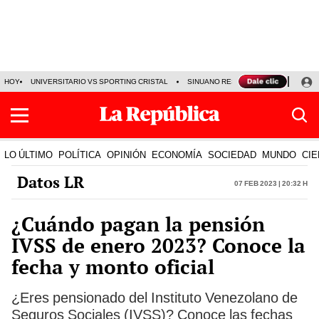
HOY
UNIVERSITARIO VS SPORTING CRISTAL
SINUANO RESULTADOS HOY
CA
LO ÚLTIMO
POLÍTICA
OPINIÓN
ECONOMÍA
SOCIEDAD
MUNDO
CIE
Datos LR
07 Feb 2023 | 20:32 h
¿Cuándo pagan la pensión
IVSS de enero 2023? Conoce la
fecha y monto oficial
¿Eres pensionado del Instituto Venezolano de
Seguros Sociales (IVSS)? Conoce las fechas