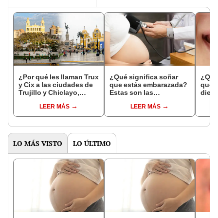
¿Por qué les llaman Trux
¿Qué significa soñar
¿Qué 
y Cix a las ciudades de
que estás embarazada?
que s
Trujillo y Chiclayo,
Estas son las
dien
respectivamente?
interpretaciones más
Inter
LEER MÁS
LEER MÁS
comunes
psico
expl
LO MÁS VISTO
LO ÚLTIMO