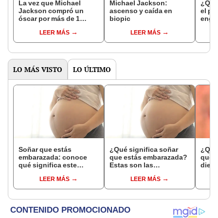
La vez que Michael
Michael Jackson:
¿Quié
Jackson compró un
ascenso y caída en
el pe
óscar por más de 1
biopic
engañ
millón de dólares: ¿qué
princ
LEER MÁS
LEER MÁS
paso con la estatuilla?
Mich
LO MÁS VISTO
LO ÚLTIMO
Soñar que estás
¿Qué significa soñar
¿Qué 
embarazada: conoce
que estás embarazada?
que s
qué significa este
Estas son las
dient
interesante sueño
interpretaciones más
pres
LEER MÁS
LEER MÁS
comunes