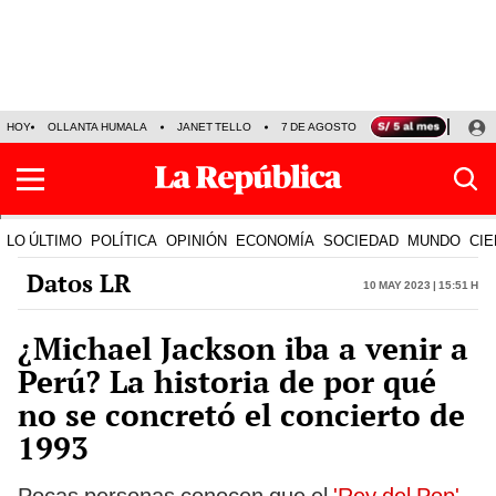
HOY
OLLANTA HUMALA
JANET TELLO
7 DE AGOSTO
TINKA RESULTADOS
LO ÚLTIMO
POLÍTICA
OPINIÓN
ECONOMÍA
SOCIEDAD
MUNDO
CIE
Datos LR
10 May 2023 | 15:51 h
¿Michael Jackson iba a venir a
Perú? La historia de por qué
no se concretó el concierto de
1993