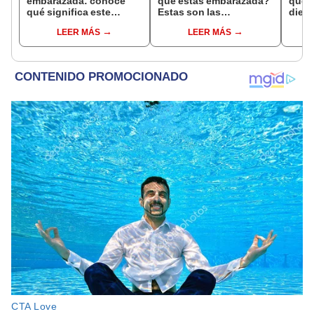
embarazada: conoce
que estás embarazada?
que s
qué significa este
Estas son las
dient
interesante sueño
interpretaciones más
pres
LEER MÁS
LEER MÁS
comunes