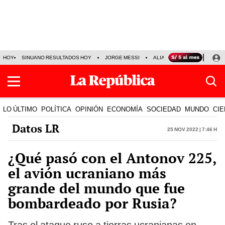
HOY
SINUANO RESULTADOS HOY
JORGE MESSI
ALIANZA LIMA VS SPORT BO
LO ÚLTIMO
POLÍTICA
OPINIÓN
ECONOMÍA
SOCIEDAD
MUNDO
CIE
Datos LR
25 Nov 2022 | 7:46 h
¿Qué pasó con el Antonov 225,
el avión ucraniano más
grande del mundo que fue
bombardeado por Rusia?