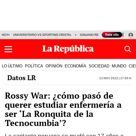
HOY
UNIVERSITARIO VS SPORTING CRISTAL
SINUANO RESULTADOS HOY
CA
LO ÚLTIMO
POLÍTICA
OPINIÓN
ECONOMÍA
SOCIEDAD
MUNDO
CIE
Datos LR
13 Nov 2022 | 17:00 h
Rossy War: ¿cómo pasó de
querer estudiar enfermería a
ser ‘La Ronquita de la
Tecnocumbia’?