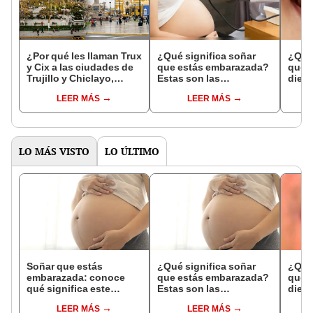
¿Por qué les llaman Trux
¿Qué significa soñar
¿Qué 
y Cix a las ciudades de
que estás embarazada?
que s
Trujillo y Chiclayo,
Estas son las
dien
respectivamente?
interpretaciones más
Inter
LEER MÁS
LEER MÁS
comunes
psico
expl
LO MÁS VISTO
LO ÚLTIMO
Soñar que estás
¿Qué significa soñar
¿Qué 
embarazada: conoce
que estás embarazada?
que s
qué significa este
Estas son las
dient
interesante sueño
interpretaciones más
pres
LEER MÁS
LEER MÁS
comunes