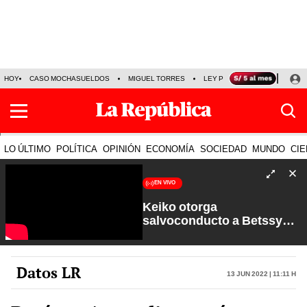
HOY
CASO MOCHASUELDOS
MIGUEL TORRES
LEY PULPÍN
PRECIO DEL
LO ÚLTIMO
POLÍTICA
OPINIÓN
ECONOMÍA
SOCIEDAD
MUNDO
CIE
EN VIVO
Keiko otorga
salvoconducto a Betssy
Chávez y renuevan
Petroperú | Sin Guion con
Rosa María Palacios
Datos LR
13 Jun 2022 | 11:11 h