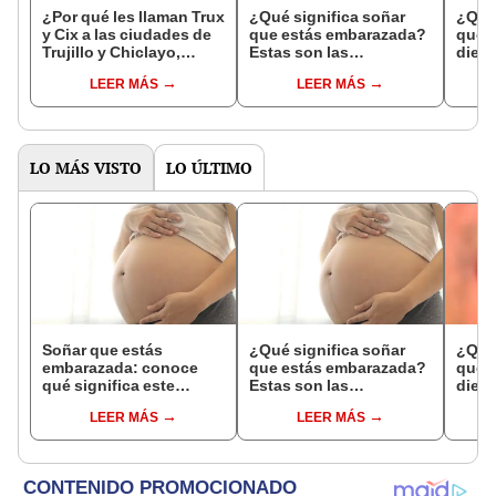
¿Por qué les llaman Trux
¿Qué significa soñar
¿Qué 
y Cix a las ciudades de
que estás embarazada?
que s
Trujillo y Chiclayo,
Estas son las
dien
respectivamente?
interpretaciones más
Inter
LEER MÁS
LEER MÁS
comunes
psico
expl
LO MÁS VISTO
LO ÚLTIMO
Soñar que estás
¿Qué significa soñar
¿Qué 
embarazada: conoce
que estás embarazada?
que s
qué significa este
Estas son las
dient
interesante sueño
interpretaciones más
pres
LEER MÁS
LEER MÁS
comunes