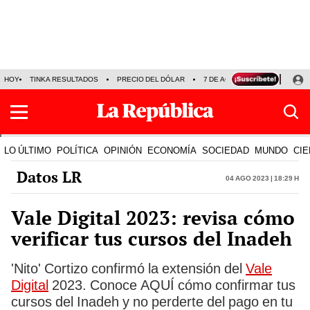
HOY
TINKA RESULTADOS
PRECIO DEL DÓLAR
7 DE AGOSTO
OLLANTA H
LO ÚLTIMO
POLÍTICA
OPINIÓN
ECONOMÍA
SOCIEDAD
MUNDO
CIE
Datos LR
04 Ago 2023 | 18:29 h
Vale Digital 2023: revisa cómo
verificar tus cursos del Inadeh
'Nito' Cortizo confirmó la extensión del
Vale
Digital
2023. Conoce AQUÍ cómo confirmar tus
cursos del Inadeh y no perderte del pago en tu