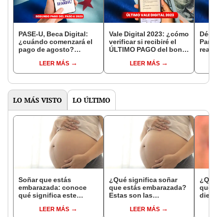
PASE-U, Beca Digital:
Vale Digital 2023: ¿cómo
Déci
¿cuándo comenzará el
verificar si recibiré el
Pana
pago de agosto?
ÚLTIMO PAGO del bono
reali
Conoce los detalles
de Panamá Solidario?
agos
LEER MÁS
LEER MÁS
calc
LO MÁS VISTO
LO ÚLTIMO
Soñar que estás
¿Qué significa soñar
¿Qué 
embarazada: conoce
que estás embarazada?
que s
qué significa este
Estas son las
dient
interesante sueño
interpretaciones más
pres
LEER MÁS
LEER MÁS
comunes