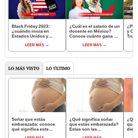
Black Friday 2023:
¿Cuál es el salario de un
¿Por 
¿cuándo inicia en
docente en México?
y Cix
Estados Unidos y
Conoce cuánto gana un
Truji
cuánto duran los
maestro de primaria de
resp
LEER MÁS
LEER MÁS
descuentos?
la SEP
LO MÁS VISTO
LO ÚLTIMO
Soñar que estás
¿Qué significa soñar
¿Qué 
embarazada: conoce
que estás embarazada?
que s
qué significa este
Estas son las
dient
interesante sueño
interpretaciones más
pres
LEER MÁS
LEER MÁS