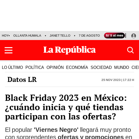
HOY
OLLANTA HUMALA
JANET TELLO
7 DE AGOSTO
TINKA RESULTADOS
LO ÚLTIMO
POLÍTICA
OPINIÓN
ECONOMÍA
SOCIEDAD
MUNDO
CIE
Datos LR
25 Nov 2023 | 17:22 h
Black Friday 2023 en México:
¿cuándo inicia y qué tiendas
participan con las ofertas?
El popular
'Viernes Negro'
llegará muy pronto
con sorprendentes
ofertas y promociones
en