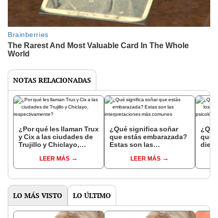
NOTAS RELACIONADAS
¿Por qué les llaman Trux
¿Qué significa soñar
¿Qué 
y Cix a las ciudades de
que estás embarazada?
que s
Trujillo y Chiclayo,
Estas son las
dien
respectivamente?
interpretaciones más
Inter
LEER MÁS
LEER MÁS
comunes
psico
expl
LO MÁS VISTO
LO ÚLTIMO