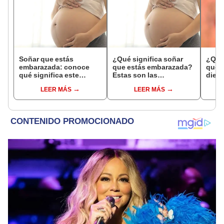
Soñar que estás
¿Qué significa soñar
¿Qué 
embarazada: conoce
que estás embarazada?
que s
qué significa este
Estas son las
dient
interesante sueño
interpretaciones más
pres
LEER MÁS
LEER MÁS
comunes