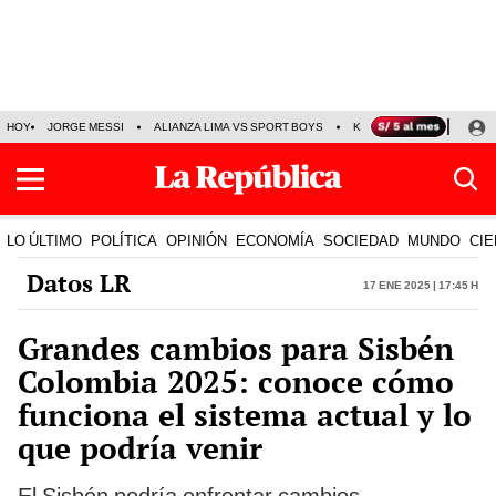
HOY
JORGE MESSI
ALIANZA LIMA VS SPORT BOYS
KENJI FUJIMORI
PRE
LO ÚLTIMO
POLÍTICA
OPINIÓN
ECONOMÍA
SOCIEDAD
MUNDO
CIE
Datos LR
17 Ene 2025 | 17:45 h
Grandes cambios para Sisbén
Colombia 2025: conoce cómo
funciona el sistema actual y lo
que podría venir