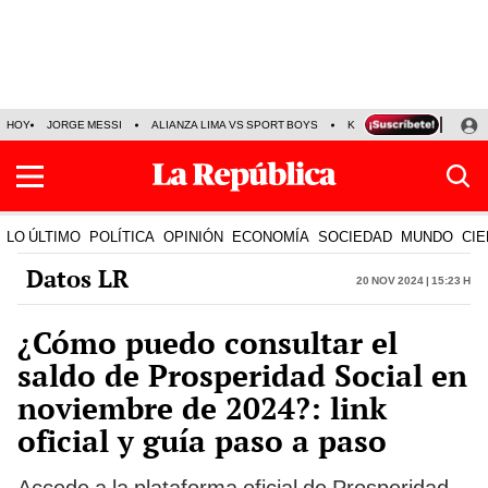
HOY
JORGE MESSI
ALIANZA LIMA VS SPORT BOYS
KENJI FUJIMORI
PRE
LO ÚLTIMO
POLÍTICA
OPINIÓN
ECONOMÍA
SOCIEDAD
MUNDO
CIE
Datos LR
20 Nov 2024 | 15:23 h
¿Cómo puedo consultar el
saldo de Prosperidad Social en
noviembre de 2024?: link
oficial y guía paso a paso