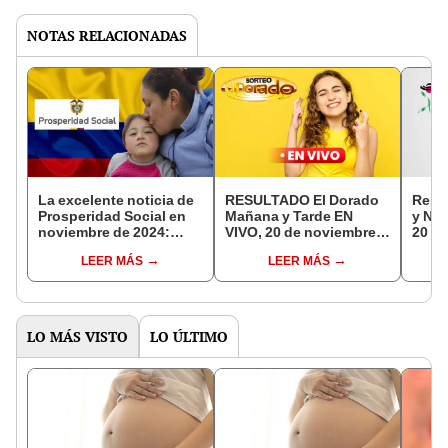
NOTAS RELACIONADAS
La excelente noticia de
RESULTADO El Dorado
Resu
Prosperidad Social en
Mañana y Tarde EN
y No
noviembre de 2024:
VIVO, 20 de noviembre:
20 de
estos son los pagos
cómo jugó el sorteo,
Tele
LEER MÁS
LEER MÁS
que llegan para los
números ganadores y
ganad
beneficiarios
estadísticas
sort
LO MÁS VISTO
LO ÚLTIMO