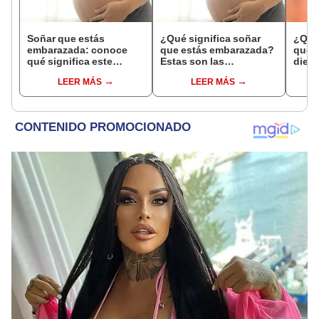
Soñar que estás
¿Qué significa soñar
¿Qué 
embarazada: conoce
que estás embarazada?
que s
qué significa este
Estas son las
dient
interesante sueño
interpretaciones más
pres
LEER MÁS
LEER MÁS
comunes