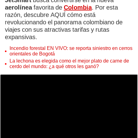
JetSmart
busca convertirse en la nueva
aerolínea
favorita de
Colombia
. Por esta
razón, descubre AQUÍ cómo está
revolucionando el panorama colombiano de
viajes con sus atractivas tarifas y rutas
expansivas.
Incendio forestal EN VIVO: se reporta siniestro en cerros
orientales de Bogotá
La lechona es elegida como el mejor plato de carne de
cerdo del mundo: ¿a qué otros les ganó?