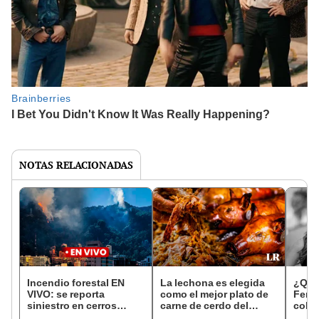
NOTAS RELACIONADAS
Incendio forestal EN
La lechona es elegida
¿Qui
VIVO: se reporta
como el mejor plato de
Ferná
siniestro en cerros
carne de cerdo del
colo
orientales de Bogotá
mundo: ¿a qué otros les
sobre