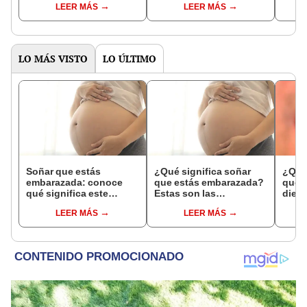
LEER MÁS
LEER MÁS
ganó?
en 'E
Studi
LO MÁS VISTO
LO ÚLTIMO
Soñar que estás
¿Qué significa soñar
¿Qué 
embarazada: conoce
que estás embarazada?
que s
qué significa este
Estas son las
dient
interesante sueño
interpretaciones más
pres
LEER MÁS
LEER MÁS
comunes