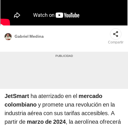
La aerolínea chilena, JetSmart, tiene presencia en diversos países de la
región como Perú y Argentina. Foto: composición LR / Vecteezy
Gabriel Medina
Compartir
JetSmart
ha aterrizado en el
mercado
colombiano
y promete una revolución en la
industria aérea con sus tarifas accesibles. A
partir de
marzo de 2024
, la aerolínea ofrecerá