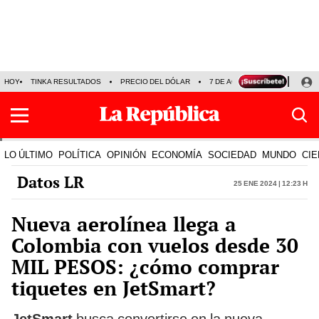
HOY
TINKA RESULTADOS
PRECIO DEL DÓLAR
7 DE AGOSTO
OLLANTA H
LO ÚLTIMO
POLÍTICA
OPINIÓN
ECONOMÍA
SOCIEDAD
MUNDO
CIE
Datos LR
25 Ene 2024 | 12:23 h
Nueva aerolínea llega a
Colombia con vuelos desde 30
MIL PESOS: ¿cómo comprar
tiquetes en JetSmart?