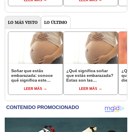
puntaje perfecto
LO MÁS VISTO
LO ÚLTIMO
Soñar que estás
¿Qué significa soñar
¿Qué 
embarazada: conoce
que estás embarazada?
que s
qué significa este
Estas son las
dient
interesante sueño
interpretaciones más
pres
LEER MÁS
LEER MÁS
comunes