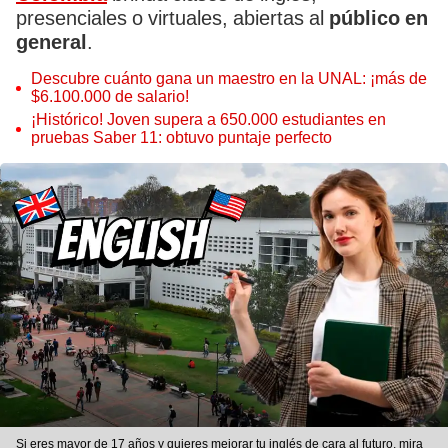
presenciales o virtuales, abiertas al
público en
general
.
Descubre cuánto gana un maestro en la UNAL: ¡más de
$6.100.000 de salario!
¡Histórico! Joven supera a 650.000 estudiantes en
pruebas Saber 11: obtuvo puntaje perfecto
Si eres mayor de 17 años y quieres mejorar tu inglés de cara al futuro, mira