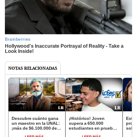
NOTAS RELACIONADAS
Descubre cuánto gana
¡Histórico! Joven
Estas
un maestro en la UNAL:
supera a 650.000
prof
¡más de $6.100.000 de
estudiantes en pruebas
solic
salario!
Saber 11: obtuvo
paga
LEER MÁS
LEER MÁS