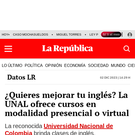
HOY
CASO MOCHASUELDOS
MIGUEL TORRES
LEY PULPÍN
PRECIO DEL
LO ÚLTIMO
POLÍTICA
OPINIÓN
ECONOMÍA
SOCIEDAD
MUNDO
CIE
Datos LR
02 Dic 2023 | 14:29 h
¿Quieres mejorar tu inglés? La
UNAL ofrece cursos en
modalidad presencial o virtual
La reconocida
Universidad Nacional de
Colombia
brinda clases de inglés,