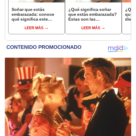
Soñar que estás
¿Qué significa soñar
¿Qué 
embarazada: conoce
que estás embarazada?
que s
qué significa este
Estas son las
dient
interesante sueño
interpretaciones más
pres
LEER MÁS
LEER MÁS
comunes