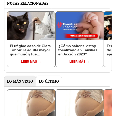
NOTAS RELACIONADAS
El trágico caso de Clara
¿Cómo saber si estoy
Tembl
Tobón: la adulta mayor
focalizado en Familias
de ab
que murió y fue
en Acción 2023?
epice
devorada por sus gatos
sism
LEER MÁS
LEER MÁS
Segú
LO MÁS VISTO
LO ÚLTIMO