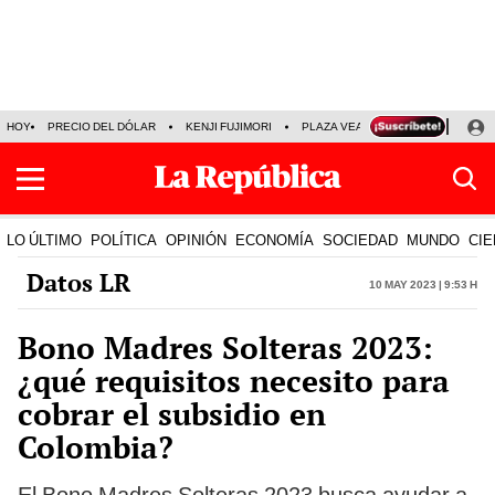
HOY
PRECIO DEL DÓLAR
KENJI FUJIMORI
PLAZA VEA
FERIADOS
KE
LO ÚLTIMO
POLÍTICA
OPINIÓN
ECONOMÍA
SOCIEDAD
MUNDO
CIE
Datos LR
10 May 2023 | 9:53 h
Bono Madres Solteras 2023:
¿qué requisitos necesito para
cobrar el subsidio en
Colombia?