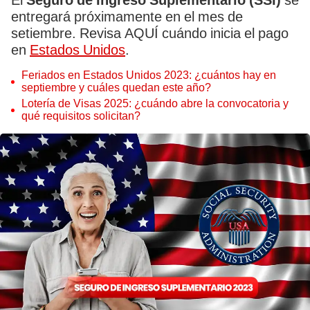
El
Seguro de Ingreso Suplementario (SSI)
se
entregará próximamente en el mes de
setiembre. Revisa AQUÍ cuándo inicia el pago
en
Estados Unidos
.
Feriados en Estados Unidos 2023: ¿cuántos hay en
septiembre y cuáles quedan este año?
Lotería de Visas 2025: ¿cuándo abre la convocatoria y
qué requisitos solicitan?