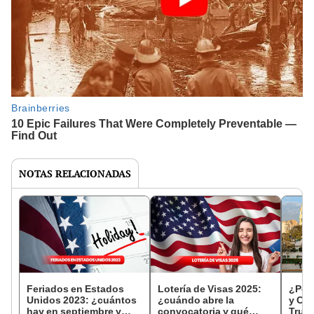
NOTAS RELACIONADAS
Feriados en Estados
Lotería de Visas 2025:
¿Por 
Unidos 2023: ¿cuántos
¿cuándo abre la
y Cix
hay en septiembre y
convocatoria y qué
Truji