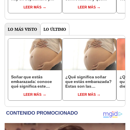
cuáles quedan este
requisitos solicitan?
resp
LEER MÁS
LEER MÁS
año?
LO MÁS VISTO
LO ÚLTIMO
Soñar que estás
¿Qué significa soñar
¿Qué 
embarazada: conoce
que estás embarazada?
que s
qué significa este
Estas son las
dient
interesante sueño
interpretaciones más
pres
LEER MÁS
LEER MÁS
comunes