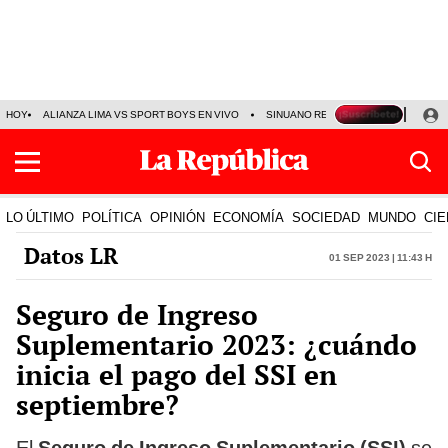
HOY
ALIANZA LIMA VS SPORT BOYS EN VIVO
SINUANO RESULTADOS HOY
JO
LO ÚLTIMO
POLÍTICA
OPINIÓN
ECONOMÍA
SOCIEDAD
MUNDO
CIE
Datos LR
01 Sep 2023 | 11:43 h
Seguro de Ingreso
Suplementario 2023: ¿cuándo
inicia el pago del SSI en
septiembre?