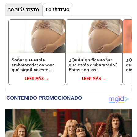
LO MÁS VISTO
LO ÚLTIMO
Soñar que estás
¿Qué significa soñar
¿Qué 
embarazada: conoce
que estás embarazada?
que s
qué significa este
Estas son las
dient
interesante sueño
interpretaciones más
pres
LEER MÁS
LEER MÁS
comunes