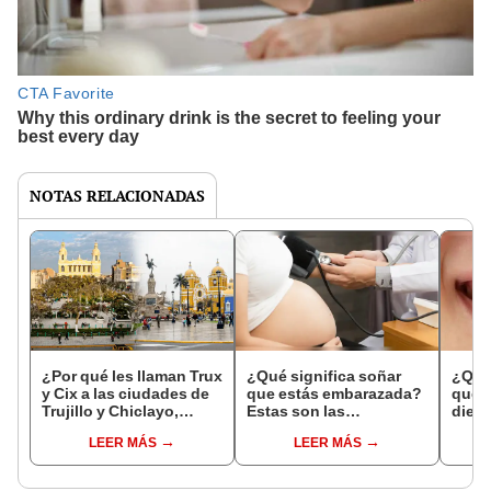
NOTAS RELACIONADAS
¿Por qué les llaman Trux
¿Qué significa soñar
¿Qué 
y Cix a las ciudades de
que estás embarazada?
que s
Trujillo y Chiclayo,
Estas son las
dien
respectivamente?
interpretaciones más
Inter
LEER MÁS
LEER MÁS
comunes
psico
expl