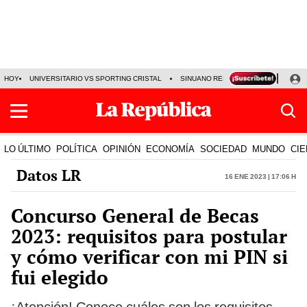
HOY
UNIVERSITARIO VS SPORTING CRISTAL
SINUANO RESULTADOS HOY
CA
LO ÚLTIMO
POLÍTICA
OPINIÓN
ECONOMÍA
SOCIEDAD
MUNDO
CIE
Datos LR
16 Ene 2023 | 17:06 h
Concurso General de Becas
2023: requisitos para postular
y cómo verificar con mi PIN si
fui elegido