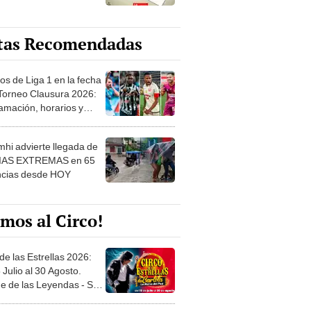
tas Recomendadas
os de Liga 1 en la fecha
 Torneo Clausura 2026:
amación, horarios y
 ver
hi advierte llegada de
IAS EXTREMAS en 65
ncias desde HOY
mos al Circo!
de las Estrellas 2026:
 Julio al 30 Agosto.
e de las Leyendas - San
l