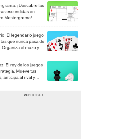
rgrama: ¡Descubre las
ras escondidas en
ro Mastergrama!
rio: El legendario juego
rtas que nunca pasa de
 Organiza el mazo y
stra tu habilidad.
z: El rey de los juegos
trategia. Mueve tus
, anticipa al rival y
gue el jaque mate.