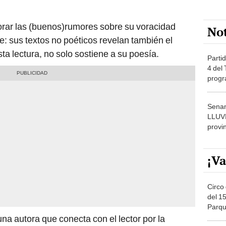
borar las (buenos)rumores sobre su voracidad
No
e: sus textos no poéticos revelan también el
ta lectura, no solo sostiene a su poesía.
Partid
4 del
progr
dónde
Senam
LLUV
provi
¡Va
Circo 
del 15
Parqu
Migue
una autora que conecta con el lector por la