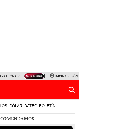
APA LEÓN XIV
NALDY SALDAÑA
INICIAR SESIÓN
LA BELLA LUZ
MAGALY MEDINA
HORÓS
LOS
DÓLAR
DATEC
BOLETÍN
ECOMENDAMOS