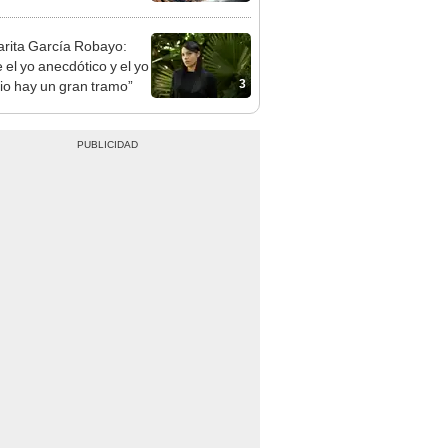
rita García Robayo:
 el yo anecdótico y el yo
3
ario hay un gran tramo”