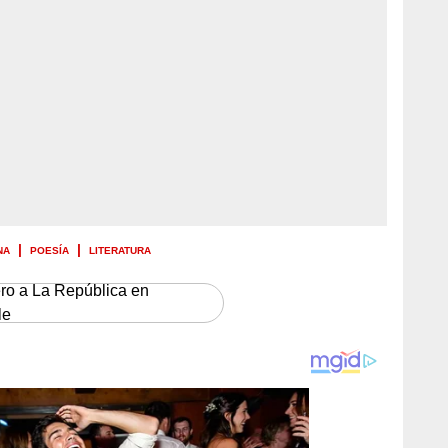
NA
POESÍA
LITERATURA
ero a La República en
le