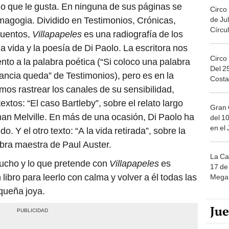
 lo que le gusta. En ninguna de sus páginas se
Circo
magogia. Dividido en Testimonios, Crónicas,
de Jul
Círcul
 Cuentos,
Villapapeles
es una radiografía de los
a vida y la poesía de Di Paolo. La escritora nos
Circo
to a la palabra poética (“Si coloco una palabra
Del 2
nfancia queda” de Testimonios), pero es en la
Costa
s rastrear los canales de su sensibilidad,
xtos: “El caso Bartleby”, sobre el relato largo
Gran 
rman Melville. En más de una ocasión, Di Paolo ha
del 10
en el
o. Y el otro texto: “A la vida retirada”, sobre la
 obra maestra de Paul Auster.
La Ca
mucho y lo que pretende con
Villapapeles
es
17 de 
libro para leerlo con calma y volver a él todas las
Mega 
queña joya.
Ju