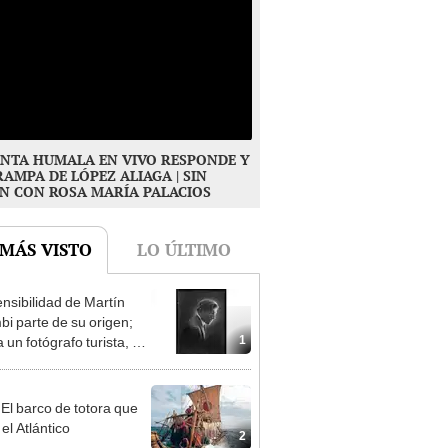
NTA HUMALA EN VIVO RESPONDE Y
RAMPA DE LÓPEZ ALIAGA | SIN
N CON ROSA MARÍA PALACIOS
 MÁS VISTO
LO ÚLTIMO
ensibilidad de Martín
i parte de su origen;
1
 un fotógrafo turista, él
tegraba con el pueblo”
 El barco de totora que
el Atlántico
2