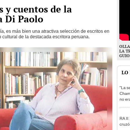
s y cuentos de la
a Di Paolo
ía, es más bien una atractiva selección de escritos en
 cultural de la destacada escritora peruana.
OLLA
LA T
GUIO
LO
"La s
Chamb
no era
se in
RA II:
cruzó 