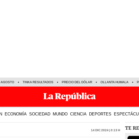
E AGOSTO
TINKA RESULTADOS
PRECIO DEL DÓLAR
OLLANTA HUMALA
P
N
ECONOMÍA
SOCIEDAD
MUNDO
CIENCIA
DEPORTES
ESPECTÁCU
TE R
14 Dic 2024 | 0:13 h