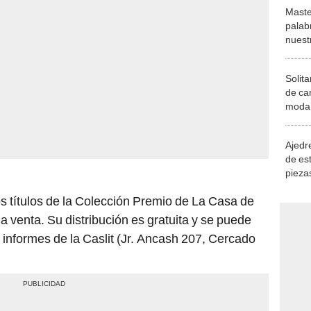
Maste
palab
nuest
Solita
de ca
moda.
demue
Ajedre
de es
piezas
consi
los títulos de la Colección Premio de La Casa de
la venta. Su distribución es gratuita y se puede
 informes de la Caslit (Jr. Ancash 207, Cercado