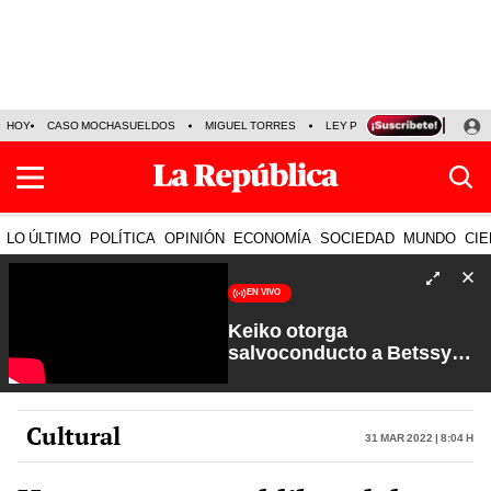
HOY
CASO MOCHASUELDOS
MIGUEL TORRES
LEY PULPÍN
PRECIO DEL
LO ÚLTIMO
POLÍTICA
OPINIÓN
ECONOMÍA
SOCIEDAD
MUNDO
CIE
EN VIVO
Keiko otorga
salvoconducto a Betssy
Chávez y renuevan
Petroperú | Sin Guion con
Rosa María Palacios
Cultural
31 Mar 2022 | 8:04 h