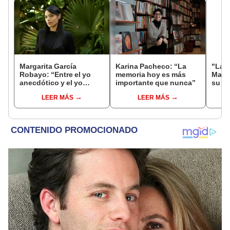
Margarita García
Karina Pacheco: “La
"La s
Robayo: “Entre el yo
memoria hoy es más
Martí
anecdótico y el yo
importante que nunca”
su or
literario hay un gran
fotóg
LEER MÁS
LEER MÁS
tramo”
integ
pueb