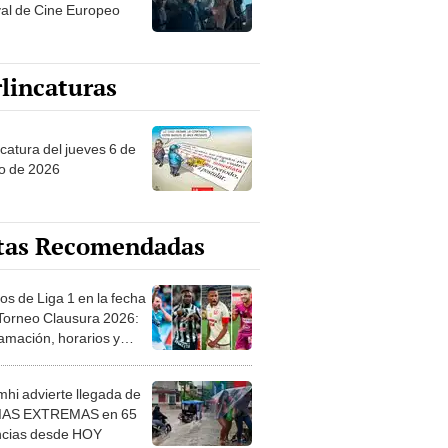
val de Cine Europeo
lincaturas
ncatura del jueves 6 de
o de 2026
tas Recomendadas
os de Liga 1 en la fecha
 Torneo Clausura 2026:
amación, horarios y
 ver
hi advierte llegada de
IAS EXTREMAS en 65
ncias desde HOY