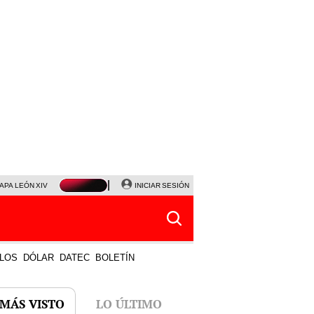
APA LEÓN XIV
NALDY SALDAÑA
INICIAR SESIÓN
LA BELLA LUZ
MAGALY MEDINA
HORÓS
LOS
DÓLAR
DATEC
BOLETÍN
 MÁS VISTO
LO ÚLTIMO