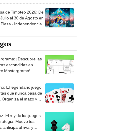
sa de Timoteo 2026: Del
Julio al 30 de Agosto en
Plaza - Independencia
egos
rgrama: ¡Descubre las
ras escondidas en
ro Mastergrama!
rio: El legendario juego
rtas que nunca pasa de
 Organiza el mazo y
stra tu habilidad.
z: El rey de los juegos
trategia. Mueve tus
, anticipa al rival y