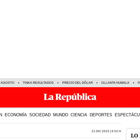
E AGOSTO
TINKA RESULTADOS
PRECIO DEL DÓLAR
OLLANTA HUMALA
P
N
ECONOMÍA
SOCIEDAD
MUNDO
CIENCIA
DEPORTES
ESPECTÁCU
21 Dic 2022 | 8:52 h
LO