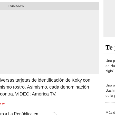
Te 
Una p
de Huá
siglo”
diversas tarjetas de identificación de Koky con
Una o
 mismo rostro. Asimismo, cada denominación
Bashir
 contra. VIDEO: América TV.
de la
A TV
Más d
ero a La República en