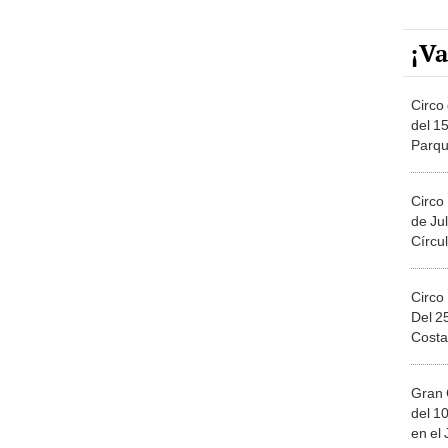
¡Va
Circo 
del 15
Parqu
Migue
Circo
de Jul
Círcul
Circo
Del 2
Costa
Gran 
del 10
en el