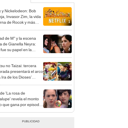
ix y Nickelodeon: Bob
ja, Invasor Zim, la vida
1
rna de Rocok y más
s que llegarán
ad de M" y la escena
ca de Gianella Neyra:
2
 fue su papel en la
ica película?
su no Taizai: tercera
rada presentará el arco
3
 Ira de los Dioses’
EO]
 de 'La rosa de
lupe' revela el monto
4
o que gana por episodio
a sorprendido a muchos