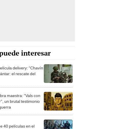
puede interesar
elícula delivery: “Chavín
ntar: el rescate del
bra maestra: “Vals con
”, un brutal testimonio
 guerra
e 40 películas en el