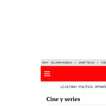
HOY
OLLANTA HUMALA
JANET TELLO
7 D
LO ÚLTIMO
POLÍTICA
OPINIÓ
Cine y series