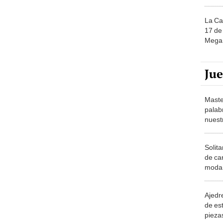
La Ca
17 de 
Mega 
Ju
Maste
palab
nuest
Solita
de ca
moda.
demue
Ajedre
de es
piezas