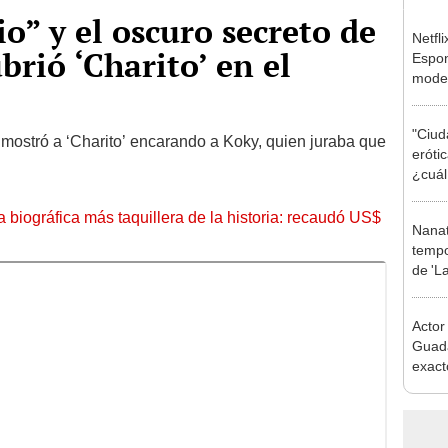
io” y el oscuro secreto de
Netfl
brió ‘Charito’ en el
Espon
mode
serie
"Ciud
 mostró a ‘Charito’ encarando a Koky, quien juraba que
eróti
¿cuál
polém
la biográfica más taquillera de la historia: recaudó US$
Nanat
tempo
de 'La
[VID
Actor
Guada
exact
y dej