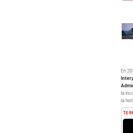
En 20
Inter
Admin
la in
la his
TE 