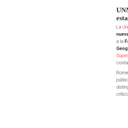
UNM
est
La
Un
nueva
a la
F
Geog
Super
conta
Romer
públi
disti
críti