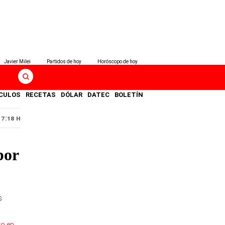
Javier Milei
Partidos de hoy
Horóscopo de hoy
CULOS
RECETAS
DÓLAR
DATEC
BOLETÍN
17:18 H
por
s
ro en