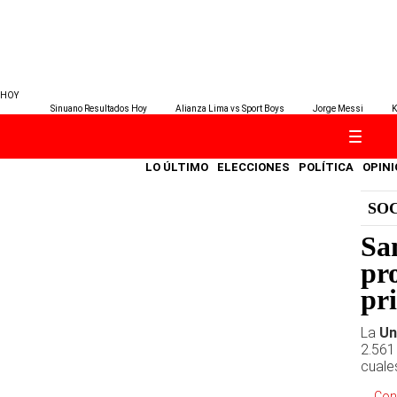
HOY
Sinuano Resultados Hoy
Alianza Lima vs Sport Boys
Jorge Messi
K
LO ÚLTIMO
ELECCIONES
POLÍTICA
OPINI
SO
Sa
pr
pr
La
Un
2.561
cuale
Con