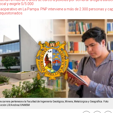
ocal y exigirle S/5.000
aoperativo en La Pampa: PNP interviene a más de 2.300 personas y cap
equisitoriados
a carrera pertenece a la Facultad de Ingeniería Geológica, Minera, Metalúrgica y Geográfica. Foto:
sición LR/Andina/UNMSM