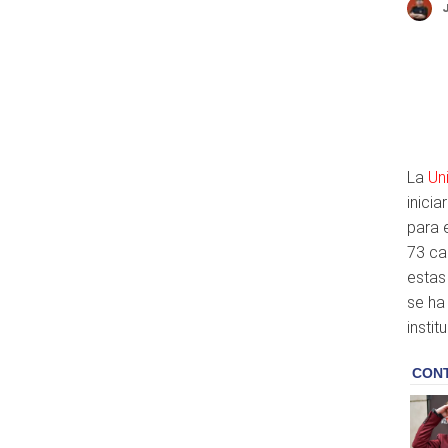
La
Un
inici
para 
73 ca
estas
se ha
instit