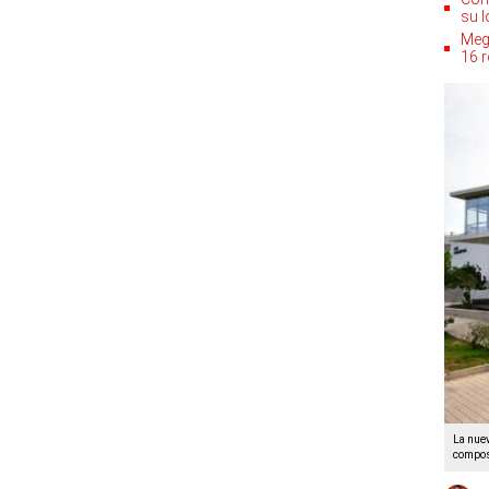
su l
Meg
16 r
La nuev
compo