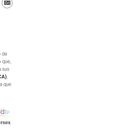
o de
 que,
a sus
CA)
,
ya que