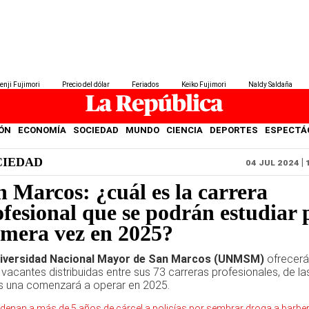
enji Fujimori
Precio del dólar
Feriados
Keiko Fujimori
Naldy Saldaña
ÓN
ECONOMÍA
SOCIEDAD
MUNDO
CIENCIA
DEPORTES
ESPECTÁ
CIEDAD
04 JUL 2024 | 
n Marcos: ¿cuál es la carrera
ofesional que se podrán estudiar 
imera vez en 2025?
iversidad Nacional Mayor de San Marcos (UNMSM)
ofrecerá
 vacantes distribuidas entre sus 73 carreras profesionales, de la
s una comenzará a operar en 2025.
denan a más de 5 años de cárcel a policías por sembrar droga a barbe