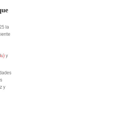
que
25 la
iente
du)
y
idades
os
z y