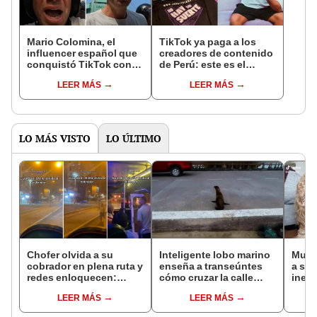
Mario Colomina, el
TikTok ya paga a los
influencer español que
creadores de contenido
conquistó TikTok con
de Perú: este es el
su pasión por el Perú:
monto que puedes
LEER MÁS
LEER MÁS
"Mi amor nació por la
llegar a cobrar por 1.000
gastronomía"
vistas
LO MÁS VISTO
LO ÚLTIMO
Chofer olvida a su
Inteligente lobo marino
Mujer
cobrador en plena ruta y
enseña a transeúntes
a su 
redes enloquecen:
cómo cruzar la calle
ines
"Solamente pasa en
[VIDEO]
que 
LEER MÁS
LEER MÁS
Perú"