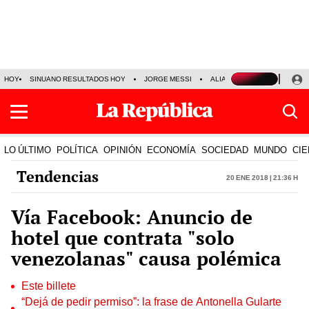
HOY
SINUANO RESULTADOS HOY
JORGE MESSI
ALIANZA LIMA VS SPORT BO
LO ÚLTIMO
POLÍTICA
OPINIÓN
ECONOMÍA
SOCIEDAD
MUNDO
CIE
Tendencias
20 Ene 2018 | 21:36 h
Vía Facebook: Anuncio de
hotel que contrata "solo
venezolanas" causa polémica
Este billete
“Dejá de pedir permiso”: la frase de Antonella Gularte