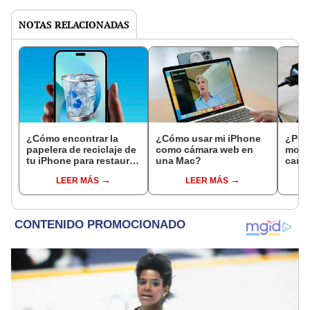
NOTAS RELACIONADAS
¿Cómo encontrar la
¿Cómo usar mi iPhone
¿Por 
papelera de reciclaje de
como cámara web en
mode
tu iPhone para restaurar
una Mac?
carga
fotos y videos
en su
LEER MÁS
LEER MÁS
eliminados?