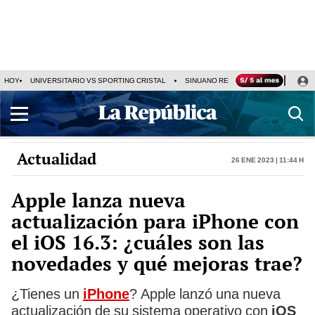
HOY
UNIVERSITARIO VS SPORTING CRISTAL
SINUANO RESULTADOS HOY
CA
Actualidad
26 Ene 2023 | 11:44 h
Apple lanza nueva
actualización para iPhone con
el iOS 16.3: ¿cuáles son las
novedades y qué mejoras trae?
¿Tienes un
iPhone
? Apple lanzó una nueva
actualización de su sistema operativo con
iOS