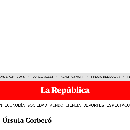
A VS SPORT BOYS
JORGE MESSI
KENJI FUJIMORI
PRECIO DEL DÓLAR
F
N
ECONOMÍA
SOCIEDAD
MUNDO
CIENCIA
DEPORTES
ESPECTÁCU
e Úrsula Corberó