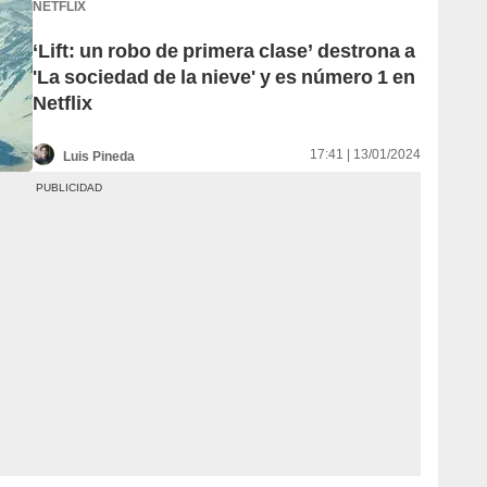
NETFLIX
‘Lift: un robo de primera clase’ destrona a
'La sociedad de la nieve' y es número 1 en
Netflix
17:41 | 13/01/2024
Luis Pineda