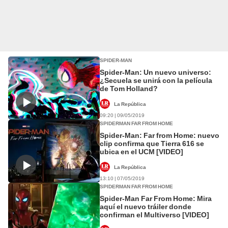
SPIDER-MAN
Spider-Man: Un nuevo universo:
¿Secuela se unirá con la película
de Tom Holland?
La República
09:20 | 09/05/2019
SPIDERMAN FAR FROM HOME
Spider-Man: Far from Home: nuevo
clip confirma que Tierra 616 se
ubica en el UCM [VIDEO]
La República
13:10 | 07/05/2019
SPIDERMAN FAR FROM HOME
Spider-Man Far From Home: Mira
aquí el nuevo tráiler donde
confirman el Multiverso [VIDEO]