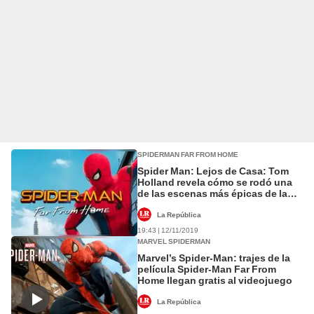
SPIDERMAN FAR FROM HOME
Spider Man: Lejos de Casa: Tom
Holland revela cómo se rodó una
de las escenas más épicas de la
cinta [VÍDEO]
La República
19:43 | 12/11/2019
MARVEL SPIDERMAN
Marvel’s Spider-Man: trajes de la
película Spider-Man Far From
Home llegan gratis al videojuego
La República