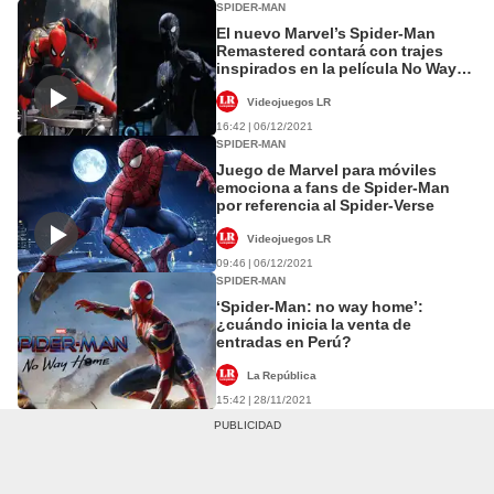
SPIDER-MAN
El nuevo Marvel’s Spider-Man
Remastered contará con trajes
inspirados en la película No Way
Home
Videojuegos LR
16:42 | 06/12/2021
SPIDER-MAN
Juego de Marvel para móviles
emociona a fans de Spider-Man
por referencia al Spider-Verse
Videojuegos LR
09:46 | 06/12/2021
SPIDER-MAN
‘Spider-Man: no way home’:
¿cuándo inicia la venta de
entradas en Perú?
La República
15:42 | 28/11/2021