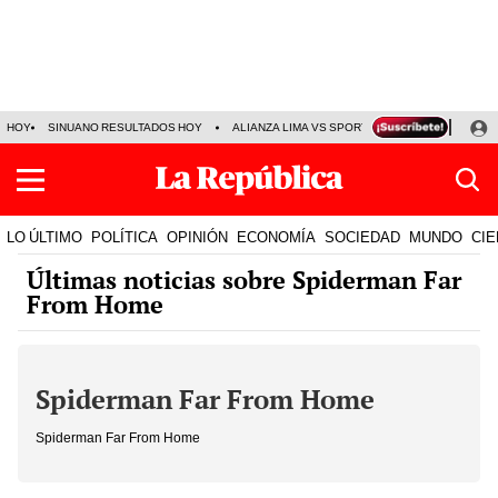
HOY
SINUANO RESULTADOS HOY
ALIANZA LIMA VS SPORT BOYS
JORGE MES
LO ÚLTIMO
POLÍTICA
OPINIÓN
ECONOMÍA
SOCIEDAD
MUNDO
CIE
Últimas noticias sobre Spiderman Far
From Home
Spiderman Far From Home
Spiderman Far From Home