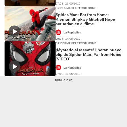
07:28 | 26/05/2019
SPIDERMAN FAR FROM HOME
Spider-Man: Far from Home:
Kiernan Shipka y Mitchell Hope
actuarían en el filme
La República
09:04 | 14/05/2019
SPIDERMAN FAR FROM HOME
¡Mysterio al rescate! liberan nuevo
clip de Spider-Man: Far from Home
[VIDEO]
La República
07:19 | 10/05/2019