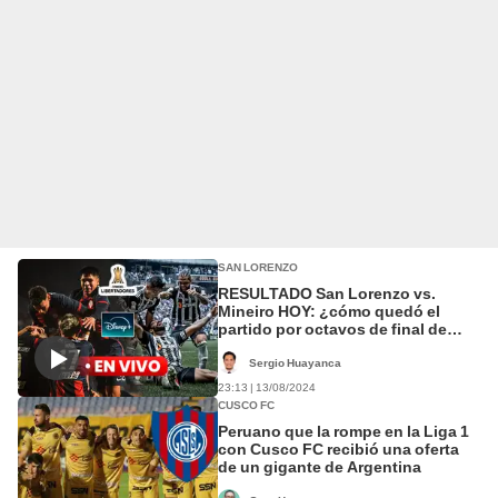
SAN LORENZO
RESULTADO San Lorenzo vs.
Mineiro HOY: ¿cómo quedó el
partido por octavos de final de
Libertadores 2024?
Sergio Huayanca
23:13 | 13/08/2024
CUSCO FC
Peruano que la rompe en la Liga 1
con Cusco FC recibió una oferta
de un gigante de Argentina