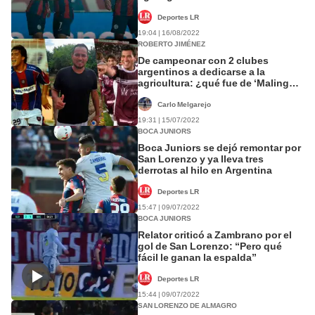
Deportes LR
19:04 | 16/08/2022
ROBERTO JIMÉNEZ
De campeonar con 2 clubes
argentinos a dedicarse a la
agricultura: ¿qué fue de ‘Malingas’
Jiménez?
Carlo Melgarejo
19:31 | 15/07/2022
BOCA JUNIORS
Boca Juniors se dejó remontar por
San Lorenzo y ya lleva tres
derrotas al hilo en Argentina
Deportes LR
15:47 | 09/07/2022
BOCA JUNIORS
Relator criticó a Zambrano por el
gol de San Lorenzo: “Pero qué
fácil le ganan la espalda”
Deportes LR
15:44 | 09/07/2022
SAN LORENZO DE ALMAGRO