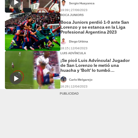
Sergio Huayanca
19:09 | 27/06/2023
BOCA JUNIORS
Boca Juniors perdió 1-0 ante San
Lorenzo y se estanca en la Liga
Profesional Argentina 2023
Diego Urbina
18:15 | 12/04/2023
LUIS ADVÍNCULA
¡Se picó Luis Advíncula! Jugador
de San Lorenzo le metió una
huacha y 'Bolt' lo tumbó
duramente
Carlo Melgarejo
16:26 | 12/04/2023