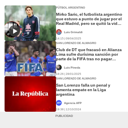
FÚTBOL ARGENTINO
Mirko Saric, el futbolista argentino
que estuvo a punto de jugar por el
Real Madrid, pero se quitó la vida
por una infidelidad
Luis Grimaldi
14:15 | 09/04/2025
SAN LORENZO DE ALMAGRO
Club de DT que fracasó en Alianza
Lima sufre durísima sanción por
parte de la FIFA tras no pagar
deudas
Luis Pineda
18:26 | 28/01/2025
SAN LORENZO DE ALMAGRO
San Lorenzo falla un penal y
lamenta empate en la Liga
argentina
Agencia AFP
19:38 | 12/10/2024