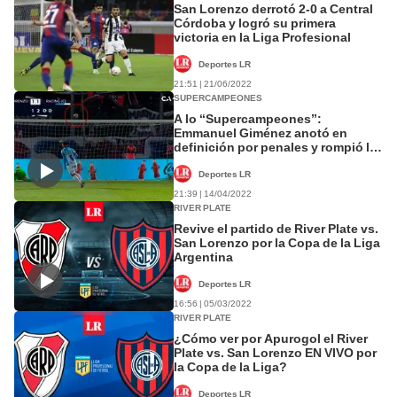
San Lorenzo derrotó 2-0 a Central
Córdoba y logró su primera
victoria en la Liga Profesional
Deportes LR
21:51 | 21/06/2022
SUPERCAMPEONES
A lo ‘‘Supercampeones’’:
Emmanuel Giménez anotó en
definición por penales y rompió la
red
Deportes LR
21:39 | 14/04/2022
RIVER PLATE
Revive el partido de River Plate vs.
San Lorenzo por la Copa de la Liga
Argentina
Deportes LR
16:56 | 05/03/2022
RIVER PLATE
¿Cómo ver por Apurogol el River
Plate vs. San Lorenzo EN VIVO por
la Copa de la Liga?
Deportes LR