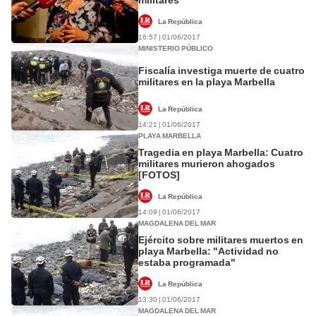
La República
16:57 | 01/06/2017
MINISTERIO PÚBLICO
Fiscalía investiga muerte de cuatro
militares en la playa Marbella
La República
14:21 | 01/06/2017
PLAYA MARBELLA
Tragedia en playa Marbella: Cuatro
militares murieron ahogados
[FOTOS]
La República
14:09 | 01/06/2017
MAGDALENA DEL MAR
Ejército sobre militares muertos en
playa Marbella: "Actividad no
estaba programada"
La República
13:30 | 01/06/2017
MAGDALENA DEL MAR