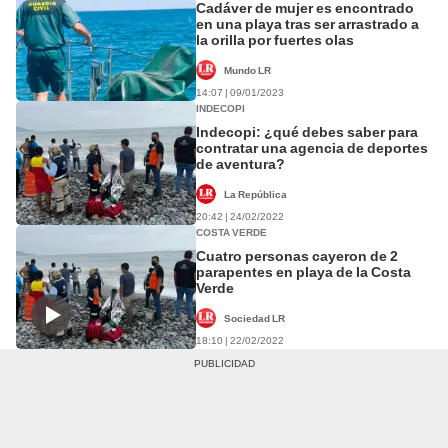
Cadáver de mujer es encontrado
en una playa tras ser arrastrado a
la orilla por fuertes olas
Mundo LR
14:07 | 09/01/2023
INDECOPI
Indecopi: ¿qué debes saber para
contratar una agencia de deportes
de aventura?
La República
20:42 | 24/02/2022
COSTA VERDE
Cuatro personas cayeron de 2
parapentes en playa de la Costa
Verde
Sociedad LR
18:10 | 22/02/2022