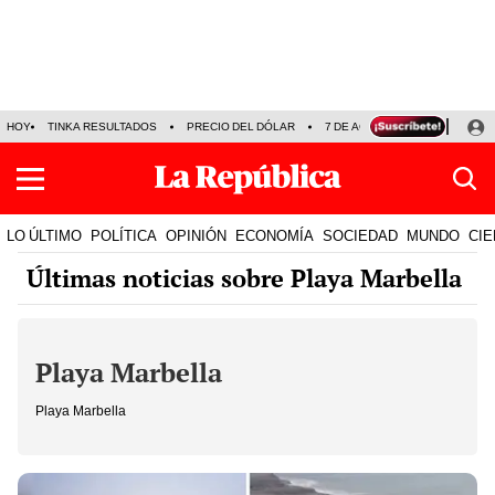
HOY
TINKA RESULTADOS
PRECIO DEL DÓLAR
7 DE AGOSTO
OLLANTA H
LO ÚLTIMO
POLÍTICA
OPINIÓN
ECONOMÍA
SOCIEDAD
MUNDO
CIE
Últimas noticias sobre Playa Marbella
Playa Marbella
Playa Marbella