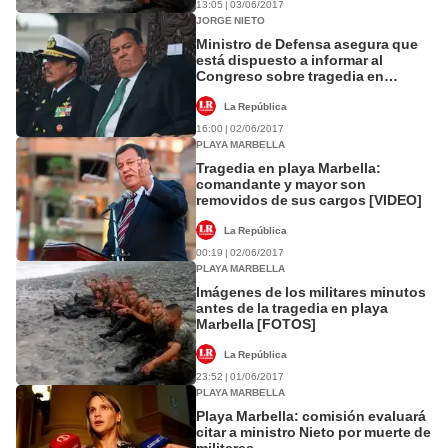
13:05 | 03/06/2017
JORGE NIETO
Ministro de Defensa asegura que
está dispuesto a informar al
Congreso sobre tragedia en
Marbella
La República
16:00 | 02/06/2017
PLAYA MARBELLA
Tragedia en playa Marbella:
comandante y mayor son
removidos de sus cargos [VIDEO]
La República
00:19 | 02/06/2017
PLAYA MARBELLA
Imágenes de los militares minutos
antes de la tragedia en playa
Marbella [FOTOS]
La República
23:52 | 01/06/2017
PLAYA MARBELLA
Playa Marbella: comisión evaluará
citar a ministro Nieto por muerte de
militares