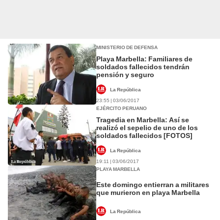
MINISTERIO DE DEFENSA
Playa Marbella: Familiares de
soldados fallecidos tendrán
pensión y seguro
La República
23:55 | 03/06/2017
EJÉRCITO PERUANO
Tragedia en Marbella: Así se
realizó el sepelio de uno de los
soldados fallecidos [FOTOS]
La República
19:11 | 03/06/2017
PLAYA MARBELLA
Este domingo entierran a militares
que murieron en playa Marbella
La República