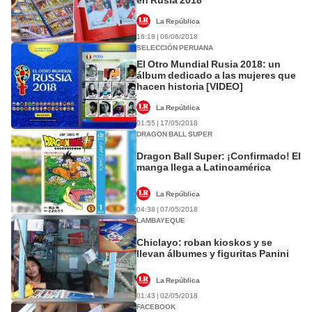
La República
16:18 | 06/06/2018
SELECCIÓN PERUANA
El Otro Mundial Rusia 2018: un
álbum dedicado a las mujeres que
hacen historia [VIDEO]
La República
01:55 | 17/05/2018
DRAGON BALL SUPER
Dragon Ball Super: ¡Confirmado! El
manga llega a Latinoamérica
La República
04:38 | 07/05/2018
LAMBAYEQUE
Chiclayo: roban kioskos y se
llevan álbumes y figuritas Panini
La República
01:43 | 02/05/2018
FACEBOOK