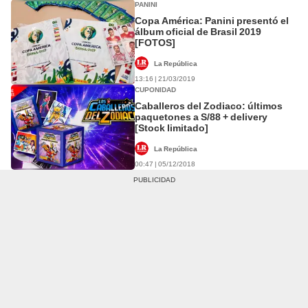
PANINI
Copa América: Panini presentó el
álbum oficial de Brasil 2019
[FOTOS]
La República
13:16 | 21/03/2019
CUPONIDAD
Caballeros del Zodiaco: últimos
paquetones a S/88 + delivery
[Stock limitado]
La República
00:47 | 05/12/2018