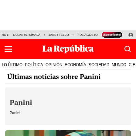
HOY
OLLANTA HUMALA
JANET TELLO
7 DE AGOSTO
TINKA RESULTADOS
LO ÚLTIMO
POLÍTICA
OPINIÓN
ECONOMÍA
SOCIEDAD
MUNDO
CIE
Últimas noticias sobre Panini
Panini
Panini