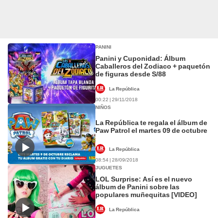
PANINI
Panini y Cuponidad: Álbum
Caballeros del Zodiaco + paquetón
de figuras desde S/88
La República
00:22 | 29/11/2018
NIÑOS
La República te regala el álbum de
Paw Patrol el martes 09 de octubre
La República
08:54 | 28/09/2018
JUGUETES
LOL Surprise: Así es el nuevo
álbum de Panini sobre las
populares muñequitas [VIDEO]
La República