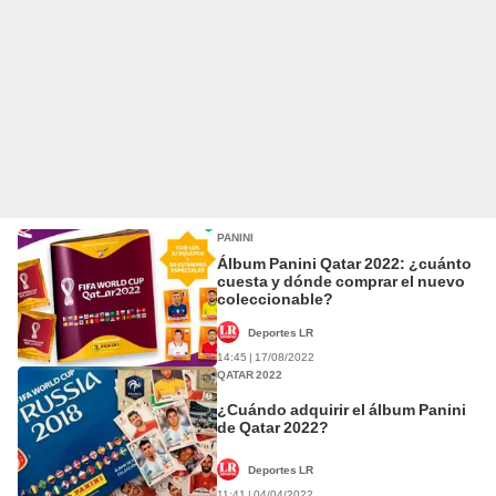
PANINI
Álbum Panini Qatar 2022: ¿cuánto
cuesta y dónde comprar el nuevo
coleccionable?
Deportes LR
14:45 | 17/08/2022
QATAR 2022
¿Cuándo adquirir el álbum Panini
de Qatar 2022?
Deportes LR
11:41 | 04/04/2022