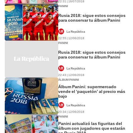
22:31 | 16/07/2018
PANINI
Rusia 2018: sigue estos consejos
para conservar tu álbum Panini
La República
22:55 | 12/06/2018
PANINI
Rusia 2018: sigue estos consejos
para conservar tu álbum Panini
La República
22:43 | 12/06/2018
ÁLBUM PANINI
Álbum Panini: supermercado
vende el ‘paquetón’ al precio más
bajo
La República
20:34 | 12/06/2018
PANINI
Panini actualizó las figuritas del
álbum con jugadores que estarán
en Rusia 2018