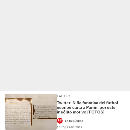
TWITTER
Twitter: Niña fanática del fútbol
escribe carta a Panini por este
insólito motivo [FOTOS]
La República
13:15 | 29/03/2019