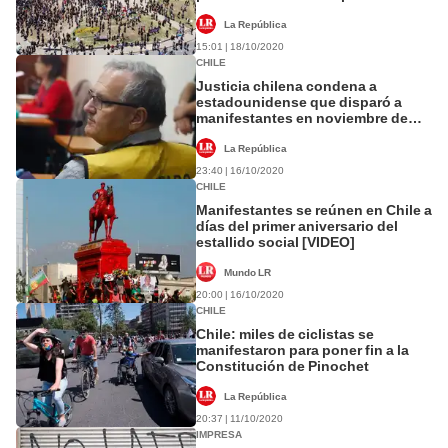
La República
15:01 | 18/10/2020
CHILE
Justicia chilena condena a
estadounidense que disparó a
manifestantes en noviembre de
2019
La República
23:40 | 16/10/2020
CHILE
Manifestantes se reúnen en Chile a
días del primer aniversario del
estallido social [VIDEO]
Mundo LR
20:00 | 16/10/2020
CHILE
Chile: miles de ciclistas se
manifestaron para poner fin a la
Constitución de Pinochet
La República
20:37 | 11/10/2020
IMPRESA