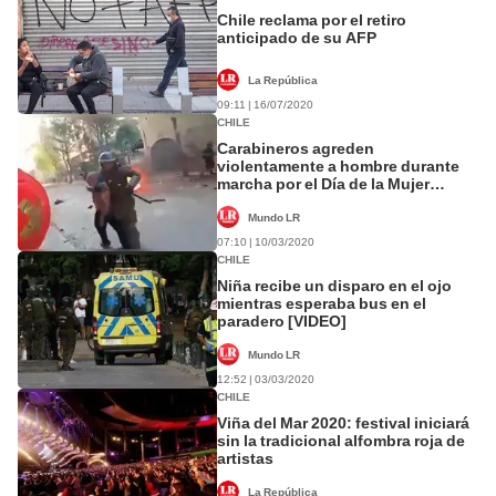
Chile reclama por el retiro
anticipado de su AFP
La República
09:11 | 16/07/2020
CHILE
Carabineros agreden
violentamente a hombre durante
marcha por el Día de la Mujer
[VIDEO]
Mundo LR
07:10 | 10/03/2020
CHILE
Niña recibe un disparo en el ojo
mientras esperaba bus en el
paradero [VIDEO]
Mundo LR
12:52 | 03/03/2020
CHILE
Viña del Mar 2020: festival iniciará
sin la tradicional alfombra roja de
artistas
La República