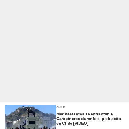
CHILE
Manifestantes se enfrentan a
Carabineros durante el plebiscito
en Chile [VIDEO]