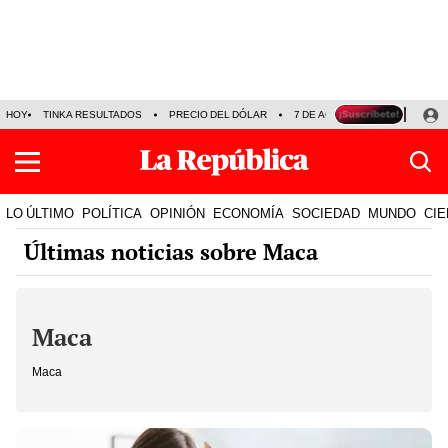
HOY
TINKA RESULTADOS
PRECIO DEL DÓLAR
7 DE AGOSTO
OLLANTA H
LO ÚLTIMO
POLÍTICA
OPINIÓN
ECONOMÍA
SOCIEDAD
MUNDO
CIE
Últimas noticias sobre Maca
Maca
Maca