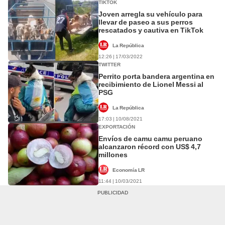
TIKTOK
Joven arregla su vehículo para
llevar de paseo a sus perros
rescatados y cautiva en TikTok
La República
12:26 | 17/03/2022
TWITTER
Perrito porta bandera argentina en
recibimiento de Lionel Messi al
PSG
La República
17:03 | 10/08/2021
EXPORTACIÓN
Envíos de camu camu peruano
alcanzaron récord con US$ 4,7
millones
Economía LR
11:44 | 10/03/2021