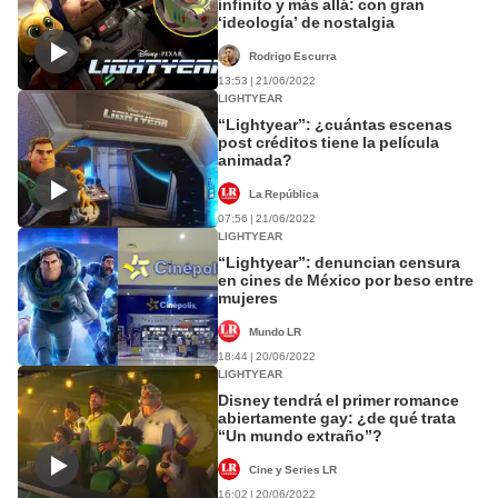
infinito y más allá: con gran
‘ideología’ de nostalgia
Rodrigo Escurra
13:53 | 21/06/2022
LIGHTYEAR
“Lightyear”: ¿cuántas escenas
post créditos tiene la película
animada?
La República
07:56 | 21/06/2022
LIGHTYEAR
“Lightyear”: denuncian censura
en cines de México por beso entre
mujeres
Mundo LR
18:44 | 20/06/2022
LIGHTYEAR
Disney tendrá el primer romance
abiertamente gay: ¿de qué trata
“Un mundo extraño”?
Cine y Series LR
16:02 | 20/06/2022