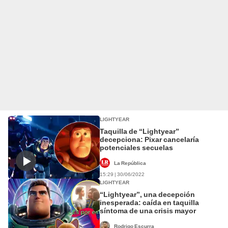
LIGHTYEAR
Taquilla de “Lightyear”
decepciona: Pixar cancelaría
potenciales secuelas
La República
15:29 | 30/06/2022
LIGHTYEAR
“Lightyear”, una decepción
inesperada: caída en taquilla
síntoma de una crisis mayor
Rodrigo Escurra