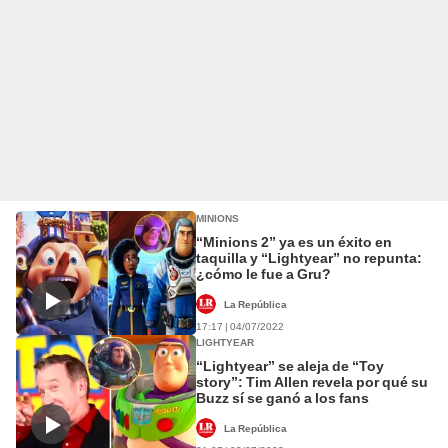
MINIONS
“Minions 2” ya es un éxito en
taquilla y “Lightyear” no repunta:
¿cómo le fue a Gru?
La República
17:17 | 04/07/2022
LIGHTYEAR
“Lightyear” se aleja de “Toy
story”: Tim Allen revela por qué su
Buzz sí se ganó a los fans
La República