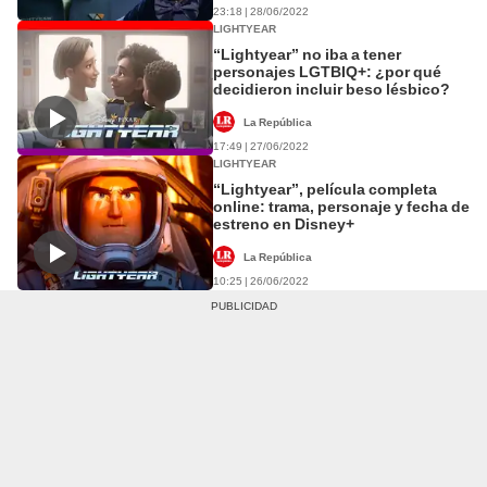
23:18 | 28/06/2022
LIGHTYEAR
“Lightyear” no iba a tener
personajes LGTBIQ+: ¿por qué
decidieron incluir beso lésbico?
La República
17:49 | 27/06/2022
LIGHTYEAR
“Lightyear”, película completa
online: trama, personaje y fecha de
estreno en Disney+
La República
10:25 | 26/06/2022