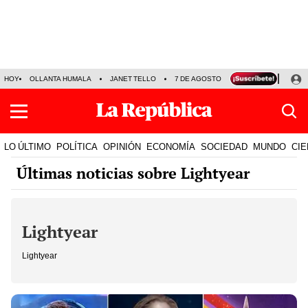
HOY
OLLANTA HUMALA
JANET TELLO
7 DE AGOSTO
TINKA RESULTADOS
LO ÚLTIMO
POLÍTICA
OPINIÓN
ECONOMÍA
SOCIEDAD
MUNDO
CIE
Últimas noticias sobre Lightyear
Lightyear
Lightyear