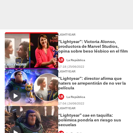
LIGHTYEAR
“Lightyear”: Victoria Alonso,
productora de Marvel Studios,
opina sobre beso lésbico en el film
La República
17:18 | 25/06/2022
LIGHTYEAR
“Lightyear”: director afirma que
haters se arrepentirán de no ver la
película
La República
17:04 | 24/06/2022
LIGHTYEAR
“Lightyear” cae en taquilla:
polémica pondría en riesgo sus
secuelas