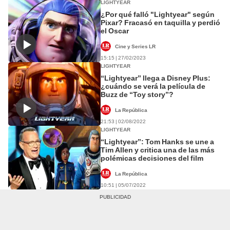
LIGHTYEAR
¿Por qué falló "Lightyear" según
Pixar? Fracasó en taquilla y perdió
el Oscar
Cine y Series LR
15:15 | 27/02/2023
LIGHTYEAR
“Lightyear” llega a Disney Plus:
¿cuándo se verá la película de
Buzz de “Toy story”?
La República
21:53 | 02/08/2022
LIGHTYEAR
“Lightyear”: Tom Hanks se une a
Tim Allen y critica una de las más
polémicas decisiones del film
La República
10:51 | 05/07/2022