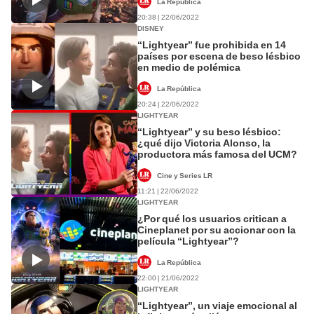
La República
20:38 | 22/06/2022
DISNEY
“Lightyear” fue prohibida en 14
países por escena de beso lésbico
en medio de polémica
La República
20:24 | 22/06/2022
LIGHTYEAR
“Lightyear” y su beso lésbico:
¿qué dijo Victoria Alonso, la
productora más famosa del UCM?
Cine y Series LR
11:21 | 22/06/2022
LIGHTYEAR
¿Por qué los usuarios critican a
Cineplanet por su accionar con la
película “Lightyear”?
La República
22:00 | 21/06/2022
LIGHTYEAR
“Lightyear”, un viaje emocional al