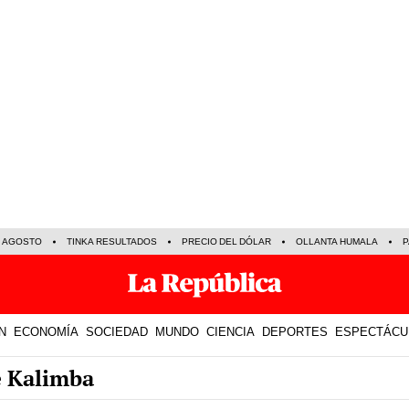
E AGOSTO
TINKA RESULTADOS
PRECIO DEL DÓLAR
OLLANTA HUMALA
P
N
ECONOMÍA
SOCIEDAD
MUNDO
CIENCIA
DEPORTES
ESPECTÁCU
e Kalimba