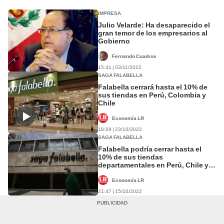
IMPRESA
Julio Velarde: Ha desaparecido el
gran temor de los empresarios al
Gobierno
Fernando Cuadros
15:41 | 03/11/2022
SAGA FALABELLA
Falabella cerrará hasta el 10% de
sus tiendas en Perú, Colombia y
Chile
Economía LR
18:09 | 23/10/2022
SAGA FALABELLA
Falabella podría cerrar hasta el
10% de sus tiendas
departamentales en Perú, Chile y
Colombia
Economía LR
21:47 | 15/10/2022