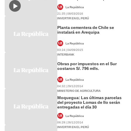
bloque
La República
21:35 | 08/03/2016
INVERTIR EN EL PERÚ
Planta cementera de Chile se
instalará en Arequipa
La República
03:24 | 04/09/2015
INTERBANK
Obras por impuestos en el Sur
costaron S/. 796 mlls.
La República
04:32 | 29/12/2014
MINISTERIO DE AGRICULTURA
Moquegua: Las últimas parcelas
del proyecto Lomas de Ilo serán
entregadas el día 30
La República
06:29 | 26/12/2014
INVERTIR EN EL PERÚ