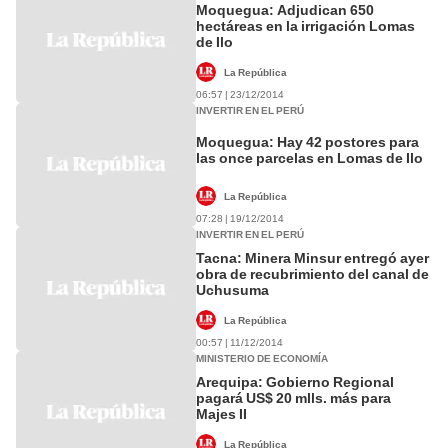
Moquegua: Adjudican 650
hectáreas en la irrigación Lomas
de Ilo
La República
06:57 | 23/12/2014
INVERTIR EN EL PERÚ
Moquegua: Hay 42 postores para
las once parcelas en Lomas de Ilo
La República
07:28 | 19/12/2014
INVERTIR EN EL PERÚ
Tacna: Minera Minsur entregó ayer
obra de recubrimiento del canal de
Uchusuma
La República
00:57 | 11/12/2014
MINISTERIO DE ECONOMÍA
Arequipa: Gobierno Regional
pagará US$ 20 mlls. más para
Majes II
La República