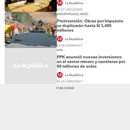
La República
12:17 | 02/12/2018
INVERTIR EN EL PERÚ
Proinversión: Obras por Impuesto
se duplicarán hasta S/ 1,400
millones
La República
23:04 | 21/08/2017
PPK
PPK anunció nuevas inversiones
en el sector minero y carreteras por
60 millones de soles
La República
01:15 | 28/07/2017