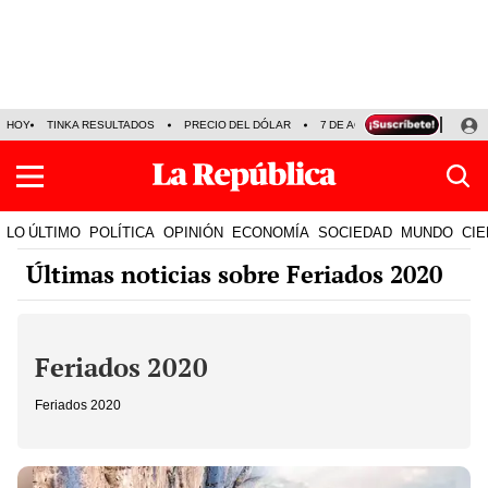
HOY
TINKA RESULTADOS
PRECIO DEL DÓLAR
7 DE AGOSTO
OLLANTA H
LO ÚLTIMO
POLÍTICA
OPINIÓN
ECONOMÍA
SOCIEDAD
MUNDO
CIE
Últimas noticias sobre Feriados 2020
Feriados 2020
Feriados 2020