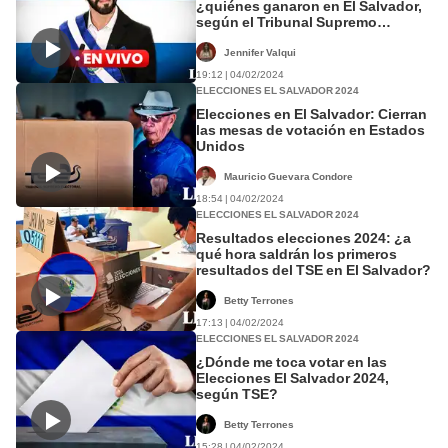
¿quiénes ganaron en El Salvador,
según el Tribunal Supremo
Electoral?
Jennifer Valqui
19:12 | 04/02/2024
ELECCIONES EL SALVADOR 2024
Elecciones en El Salvador: Cierran
las mesas de votación en Estados
Unidos
Mauricio Guevara Condore
18:54 | 04/02/2024
ELECCIONES EL SALVADOR 2024
Resultados elecciones 2024: ¿a
qué hora saldrán los primeros
resultados del TSE en El Salvador?
Betty Terrones
17:13 | 04/02/2024
ELECCIONES EL SALVADOR 2024
¿Dónde me toca votar en las
Elecciones El Salvador 2024,
según TSE?
Betty Terrones
15:28 | 04/02/2024