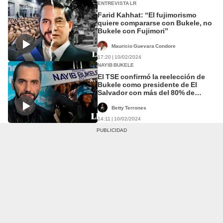
ENTREVISTA LR
Farid Kahhat: “El fujimorismo
quiere compararse con Bukele, no
Bukele con Fujimori”
Mauricio Guevara Condore
17:20 | 10/02/2024
NAYIB BUKELE
El TSE confirmó la reelección de
Bukele como presidente de El
Salvador con más del 80% de
votos
Betty Terrones
14:11 | 10/02/2024