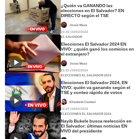
¿Quién va GANANDO las
elecciones en El Salvador? EN
DIRECTO según el TSE
Jesús Maza
23:33 | 04/02/2024
EL SALVADOR
Elecciones El Salvador 2024 EN
VIVO: ¿quién ganó los comicios en
el extranjero?
Jesús Maza
23:32 | 04/02/2024
ELECCIONES EL SALVADOR 2024
Elecciones El Salvador 2024, EN
VIVO: quién va ganando según el
TSE y conteo rápido de votos
Elizabeth Condori
23:25 | 04/02/2024
ELECCIONES EL SALVADOR 2024
Nayib Bukele busca reelección en
El Salvador: últimas noticias EN
VIVO del presidente