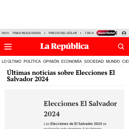
HOY
TINKA RESULTADOS
PRECIO DEL DÓLAR
7 DE AGOSTO
OLLANTA H
LO ÚLTIMO
POLÍTICA
OPINIÓN
ECONOMÍA
SOCIEDAD
MUNDO
CIE
Últimas noticias sobre Elecciones El
Salvador 2024
Elecciones El Salvador
2024
Las
Elecciones de El Salvador 2024
se