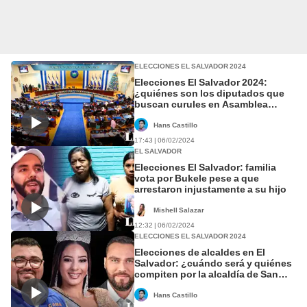
ELECCIONES EL SALVADOR 2024
Elecciones El Salvador 2024:
¿quiénes son los diputados que
buscan curules en Asamblea
Legislativa?
Hans Castillo
17:43 | 06/02/2024
EL SALVADOR
Elecciones El Salvador: familia
vota por Bukele pese a que
arrestaron injustamente a su hijo
Mishell Salazar
12:32 | 06/02/2024
ELECCIONES EL SALVADOR 2024
Elecciones de alcaldes en El
Salvador: ¿cuándo será y quiénes
compiten por la alcaldía de San
Salvador?
Hans Castillo