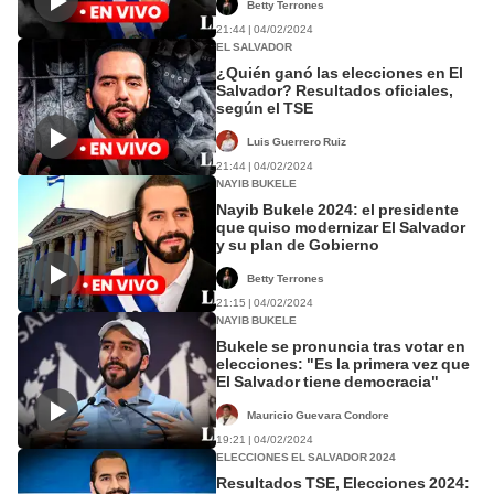
Betty Terrones
21:44 | 04/02/2024
EL SALVADOR
¿Quién ganó las elecciones en El
Salvador? Resultados oficiales,
según el TSE
Luis Guerrero Ruiz
21:44 | 04/02/2024
NAYIB BUKELE
Nayib Bukele 2024: el presidente
que quiso modernizar El Salvador
y su plan de Gobierno
Betty Terrones
21:15 | 04/02/2024
NAYIB BUKELE
Bukele se pronuncia tras votar en
elecciones: "Es la primera vez que
El Salvador tiene democracia"
Mauricio Guevara Condore
19:21 | 04/02/2024
ELECCIONES EL SALVADOR 2024
Resultados TSE, Elecciones 2024: