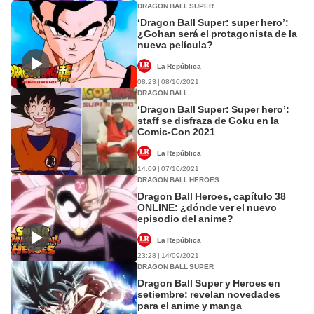
DRAGON BALL SUPER
‘Dragon Ball Super: super hero’:
¿Gohan será el protagonista de la
nueva película?
La República
08:23 | 08/10/2021
DRAGON BALL
‘Dragon Ball Super: Super hero’:
staff se disfraza de Goku en la
Comic-Con 2021
La República
14:09 | 07/10/2021
DRAGON BALL HEROES
Dragon Ball Heroes, capítulo 38
ONLINE: ¿dónde ver el nuevo
episodio del anime?
La República
23:28 | 14/09/2021
DRAGON BALL SUPER
Dragon Ball Super y Heroes en
setiembre: revelan novedades
para el anime y manga