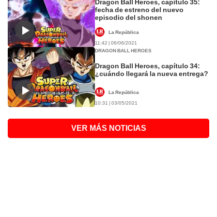
Dragon Ball Heroes, capítulo 35:
fecha de estreno del nuevo
episodio del shonen
La República
11:42 | 06/06/2021
DRAGON BALL HEROES
Dragon Ball Heroes, capítulo 34:
¿cuándo llegará la nueva entrega?
La República
10:31 | 03/05/2021
VER MÁS NOTICIAS