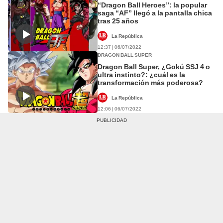
“Dragon Ball Heroes”: la popular
saga “AF” llegó a la pantalla chica
tras 25 años
La República
12:37 | 06/07/2022
DRAGON BALL SUPER
Dragon Ball Super, ¿Gokú SSJ 4 o
ultra instinto?: ¿cuál es la
transformación más poderosa?
La República
12:06 | 06/07/2022