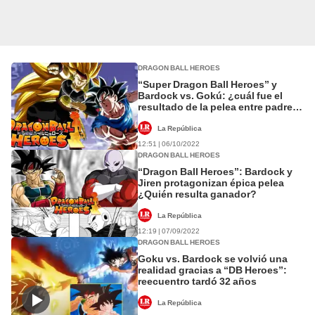
DRAGON BALL HEROES
“Super Dragon Ball Heroes” y
Bardock vs. Gokú: ¿cuál fue el
resultado de la pelea entre padre e
hijo?
La República
12:51 | 06/10/2022
DRAGON BALL HEROES
“Dragon Ball Heroes”: Bardock y
Jiren protagonizan épica pelea
¿Quién resulta ganador?
La República
12:19 | 07/09/2022
DRAGON BALL HEROES
Goku vs. Bardock se volvió una
realidad gracias a “DB Heroes”:
reecuentro tardó 32 años
La República