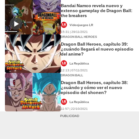
Bandai Namco revela nuevo y
extenso gameplay de Dragon Ball:
the breakers
Videojuegos LR
15:31 | 29/11/2021
DRAGON BALL HEROES
Dragon Ball Heroes, capítulo 39:
¿cuándo llegará el nuevo episodio
del anime?
La República
12:13 | 07/11/2021
DRAGON BALL
Dragon Ball Heroes, capítulo 38:
¿cuándo y cómo ver el nuevo
episodio del shonen?
La República
11:57 | 22/10/2021