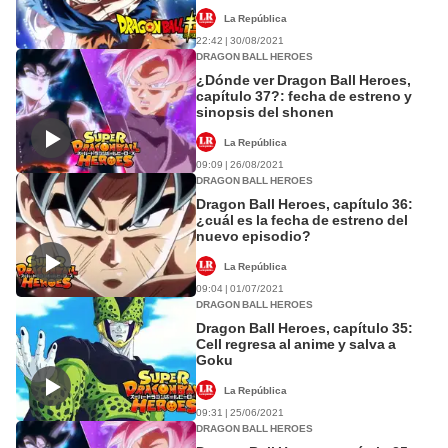
La República
22:42 | 30/08/2021
DRAGON BALL HEROES
¿Dónde ver Dragon Ball Heroes,
capítulo 37?: fecha de estreno y
sinopsis del shonen
La República
09:09 | 26/08/2021
DRAGON BALL HEROES
Dragon Ball Heroes, capítulo 36:
¿cuál es la fecha de estreno del
nuevo episodio?
La República
09:04 | 01/07/2021
DRAGON BALL HEROES
Dragon Ball Heroes, capítulo 35:
Cell regresa al anime y salva a
Goku
La República
09:31 | 25/06/2021
DRAGON BALL HEROES