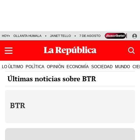
HOY
OLLANTA HUMALA
JANET TELLO
7 DE AGOSTO
TINKA RESULTADOS
LO ÚLTIMO
POLÍTICA
OPINIÓN
ECONOMÍA
SOCIEDAD
MUNDO
CIE
Últimas noticias sobre BTR
BTR