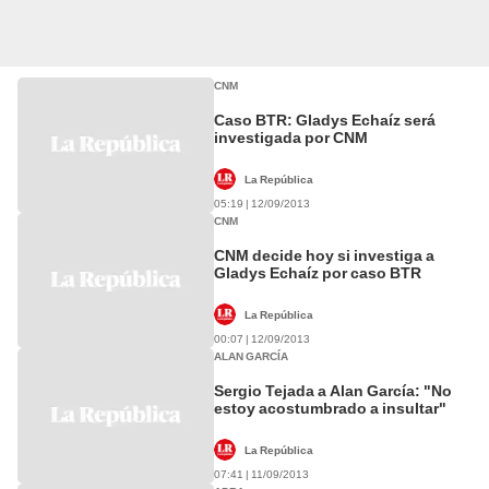
CNM
Caso BTR: Gladys Echaíz será
investigada por CNM
La República
05:19 | 12/09/2013
CNM
CNM decide hoy si investiga a
Gladys Echaíz por caso BTR
La República
00:07 | 12/09/2013
ALAN GARCÍA
Sergio Tejada a Alan García: "No
estoy acostumbrado a insultar"
La República
07:41 | 11/09/2013