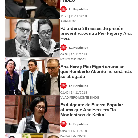
La República
11:28 | 15/11/2018
ANA HERZ
PJ ordena 36 meses de prisión
preventiva contra Pier Figari y Ana
Herz
La República
09:54 | 15/11/2018
KEIKO FUJIMORI
Ana Herz y Pier Figari anuncian
que Humberto Abanto no será más
su abogado
La República
02:45 | 14/11/2018
VLADIMIRO MONTESINOS
Exdirigente de Fuerza Popular
afirma que Ana Herz era "la
Montesinos de Keiko"
La República
00:40 | 11/11/2018
KEIKO FUJIMORI