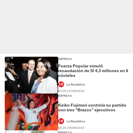
IMPRESA
Fuerza Popular simuló
recaudación de S/ 4,3 millones en 6
cócteles
La República
03:35 | 07/09/2019
IMPRESA
Keiko Fujimori controla su partido
con tres “Brazos” ejecutivos
La República
08:20 | 05/09/2019
IMPRESA