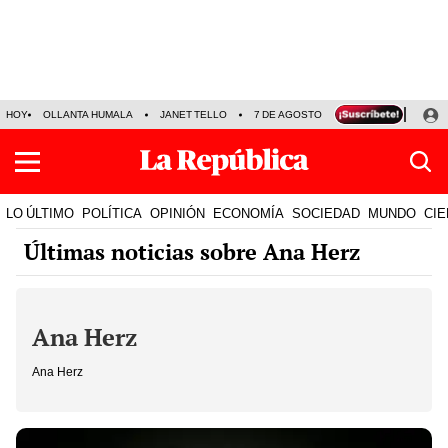
HOY
OLLANTA HUMALA
JANET TELLO
7 DE AGOSTO
TINKA RESULTADOS
LO ÚLTIMO
POLÍTICA
OPINIÓN
ECONOMÍA
SOCIEDAD
MUNDO
CIE
Últimas noticias sobre Ana Herz
Ana Herz
Ana Herz