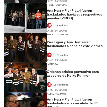
08:20 | 16/11/2018
PODER JUDICIAL
Ana Herz y Pier Figari fueron
trasladados hacia sus respectivos
penales [VIDEO]
La República
06:26 | 16/11/2018
FUERZA POPULAR
Pier Figari y Ana Herz serán
trasladados a penales este viernes
La República
22:45 | 15/11/2018
IMPRESA
Ordenan prisión preventiva para
asesores de Keiko Fujimori
La República
21:00 | 15/11/2018
KEIKO FUJIMORI
Ana Herz y Pier Figari fueron
trasladados a la carceleta del PJ
[VIDEO]