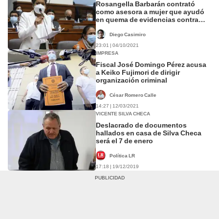
Rosangella Barbarán contrató
como asesora a mujer que ayudó
en quema de evidencias contra
Keiko Fujimori
Diego Casimiro
23:01 | 04/10/2021
IMPRESA
Fiscal José Domingo Pérez acusa
a Keiko Fujimori de dirigir
organización criminal
César Romero Calle
14:27 | 12/03/2021
VICENTE SILVA CHECA
Deslacrado de documentos
hallados en casa de Silva Checa
será el 7 de enero
Política LR
17:18 | 19/12/2019