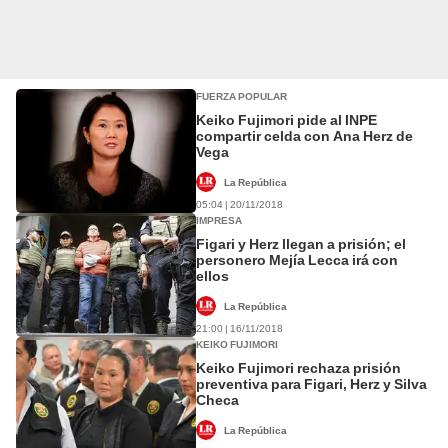
FUERZA POPULAR
Keiko Fujimori pide al INPE
compartir celda con Ana Herz de
Vega
La República
05:04 | 20/11/2018
IMPRESA
Figari y Herz llegan a prisión; el
personero Mejía Lecca irá con
ellos
La República
21:00 | 16/11/2018
KEIKO FUJIMORI
Keiko Fujimori rechaza prisión
preventiva para Figari, Herz y Silva
Checa
La República