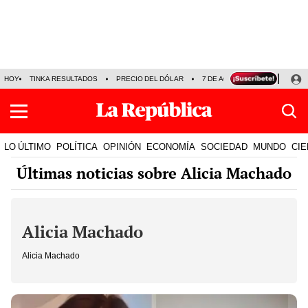
HOY
TINKA RESULTADOS
PRECIO DEL DÓLAR
7 DE AGOSTO
OLLANTA H
LO ÚLTIMO
POLÍTICA
OPINIÓN
ECONOMÍA
SOCIEDAD
MUNDO
CIE
Últimas noticias sobre Alicia Machado
Alicia Machado
Alicia Machado