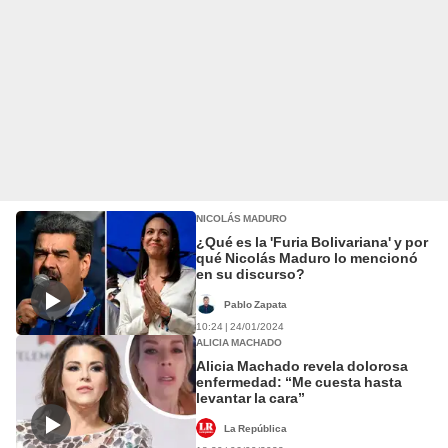
NICOLÁS MADURO
¿Qué es la 'Furia Bolivariana' y por
qué Nicolás Maduro lo mencionó
en su discurso?
Pablo Zapata
10:24 | 24/01/2024
ALICIA MACHADO
Alicia Machado revela dolorosa
enfermedad: “Me cuesta hasta
levantar la cara”
La República