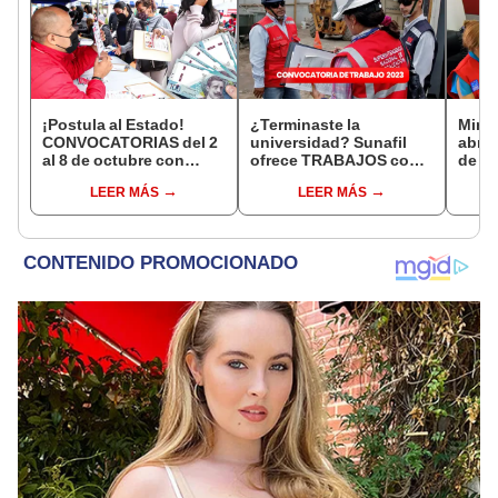
¡Postula al Estado!
¿Terminaste la
Minis
CONVOCATORIAS del 2
universidad? Sunafil
abre
al 8 de octubre con
ofrece TRABAJOS con
de tr
sueldos de hasta
sueldos de hasta
SUEL
LEER MÁS
LEER MÁS
S/9.000
S/10.000: postula AQUÍ
S/9.0
requi