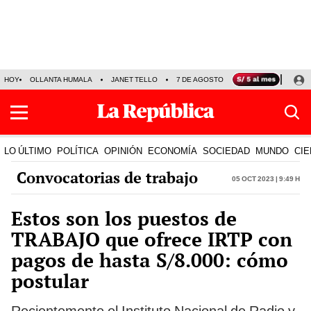
HOY
OLLANTA HUMALA
JANET TELLO
7 DE AGOSTO
TINKA RESULTADOS
LO ÚLTIMO
POLÍTICA
OPINIÓN
ECONOMÍA
SOCIEDAD
MUNDO
CIE
Convocatorias de trabajo
05 Oct 2023 | 9:49 h
Estos son los puestos de
TRABAJO que ofrece IRTP con
pagos de hasta S/8.000: cómo
postular