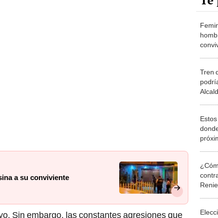
Te 
Femin
hombr
convi
Noch
Tren 
podrí
Alcal
Línea
Estos 
donde
próxi
segú
¿Cómo
contra
ina a su conviviente
Reni
Elecc
ayo. Sin embargo, las constantes agresiones que