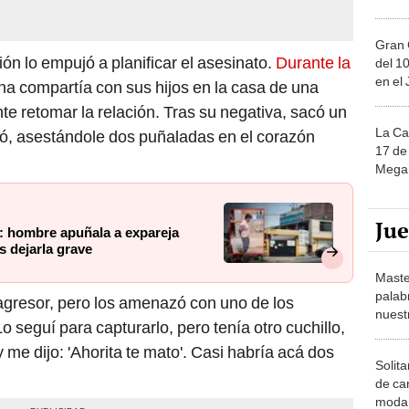
Gran 
ión lo empujó a planificar el asesinato.
Durante la
del 10
en el
ana compartía con sus hijos en la casa de una
te retomar la relación. Tras su negativa, sacó un
La Ca
acó, asestándole dos puñaladas en el corazón
17 de 
Mega 
Ju
n: hombre apuñala a expareja
s dejarla grave
Maste
palab
 agresor, pero los amenazó con uno de los
nuest
o seguí para capturarlo, pero tenía otro cuchillo,
 me dijo: 'Ahorita te mato'. Casi habría acá dos
Solita
de ca
moda.