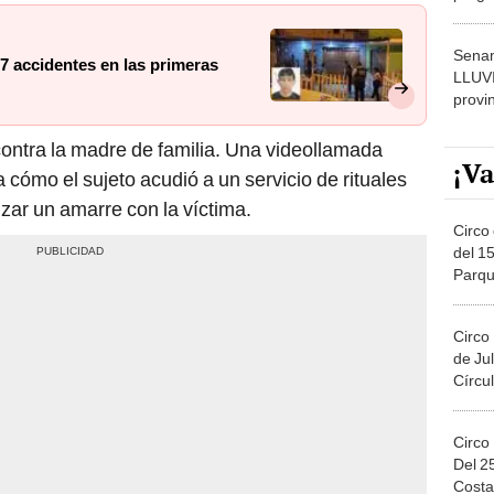
dónde
Senam
27 accidentes en las primeras
LLUV
provi
ontra la madre de familia. Una videollamada
¡Va
cómo el sujeto acudió a un servicio de rituales
izar un amarre con la víctima.
Circo 
del 15
Parqu
Migue
Circo
de Jul
Círcul
Circo
Del 2
Costa