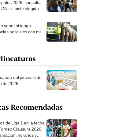
ipales 2026: consulta
 DNI si fuiste elegido
ro de mesa para este 4
ubre en el link oficial de
 saber si tengo
NPE
cias policiales con mi
lincaturas
ncatura del jueves 6 de
o de 2026
tas Recomendadas
os de Liga 1 en la fecha
 Torneo Clausura 2026:
amación, horarios y