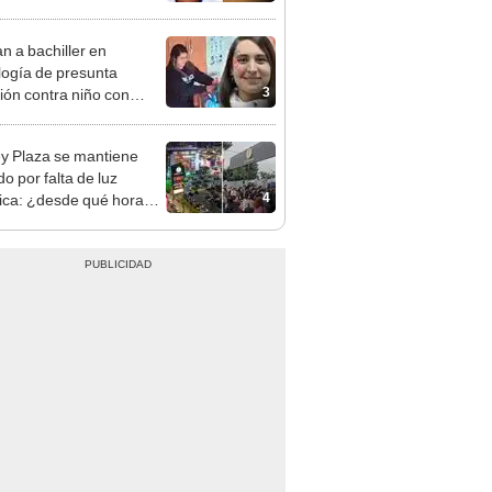
s: su esposa sobrevivió
aque
n a bachiller en
logía de presunta
3
ión contra niño con
mo en Surco
y Plaza se mantiene
o por falta de luz
4
rica: ¿desde qué hora
á el centro comercial?