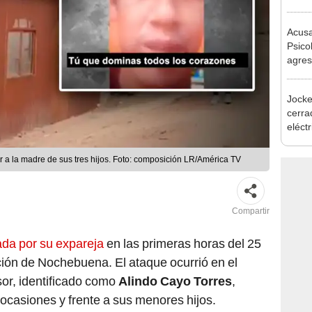
Olivo
al at
Acusa
Psico
agres
autis
Jocke
cerrad
eléct
abrir
r a la madre de sus tres hijos. Foto: composición LR/América TV
Compartir
ada por su expareja
en las primeras horas del 25
ción de Nochebuena. El ataque ocurrió en el
sor, identificado como
Alindo Cayo Torres
,
 ocasiones y frente a sus menores hijos.