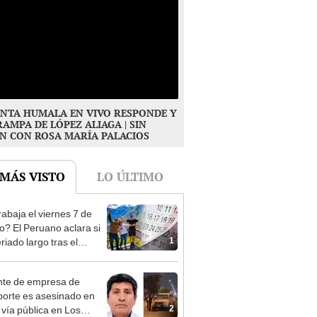
NTA HUMALA EN VIVO RESPONDE Y
RAMPA DE LÓPEZ ALIAGA | SIN
N CON ROSA MARÍA PALACIOS
 MÁS VISTO
LO ÚLTIMO
rabaja el viernes 7 de
o? El Peruano aclara si
1
riado largo tras el
nso del 6 de agosto
te de empresa de
porte es asesinado en
2
 vía pública en Los