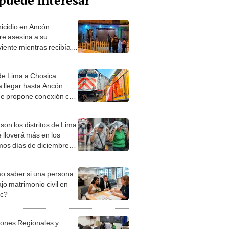
puede interesar
icidio en Ancón:
e asesina a su
viente mientras recibían
ebuena
de Lima a Chosica
a llegar hasta Ancón:
de propone conexión con
 3 del Metro de Lima
son los distritos de Lima
 lloverá más en los
mos días de diciembre,
n Senamhi
 saber si una persona
jo matrimonio civil en
ec?
iones Regionales y