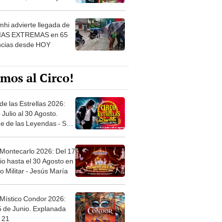
 ver
hi advierte llegada de
IAS EXTREMAS en 65
ncias desde HOY
mos al Circo!
de las Estrellas 2026:
 Julio al 30 Agosto.
e de las Leyendas - San
l
 Montecarlo 2026: Del 17
io hasta el 30 Agosto en
o Militar - Jesús María
 Místico Condor 2026:
5 de Junio. Explanada
 21