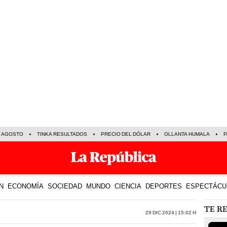
E AGOSTO
TINKA RESULTADOS
PRECIO DEL DÓLAR
OLLANTA HUMALA
P
N
ECONOMÍA
SOCIEDAD
MUNDO
CIENCIA
DEPORTES
ESPECTÁCU
TE R
29 Dic 2024 | 15:02 h