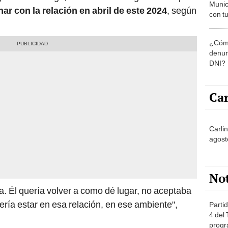
Munic
inar con la relación en abril de este 2024
, según
con tu
miemb
de oct
¿Cómo
la O
denun
DNI?
Car
Carli
agost
No
ja. Él quería volver a como dé lugar, no aceptaba
ería estar en esa relación, en ese ambiente",
Partid
4 del
progr