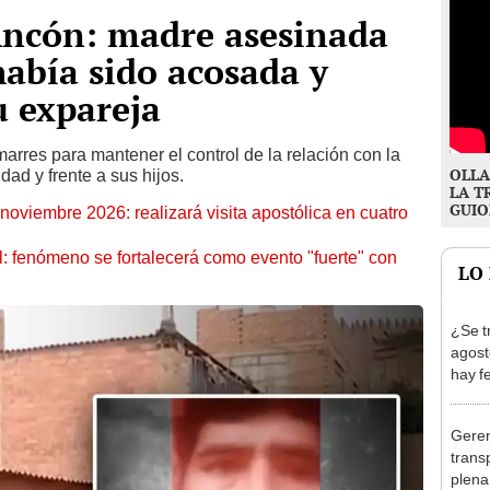
Ancón: madre asesinada
abía sido acosada y
u expareja
marres para mantener el control de la relación con la
OLLA
ad y frente a sus hijos.
LA T
GUIO
oviembre 2026: realizará visita apostólica en cuatro
: fenómeno se fortalecerá como evento "fuerte" con
LO
¿Se t
agost
hay fe
desca
Geren
trans
plena