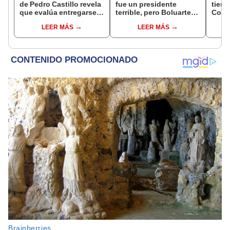
de Pedro Castillo revela
fue un presidente
tiene
que evalúa entregarse a
terrible, pero Boluarte
Congr
la justicia: "Hay mucho
no es la santísima
moci
LEER MÁS
LEER MÁS
por decir"
trinidad"
presi