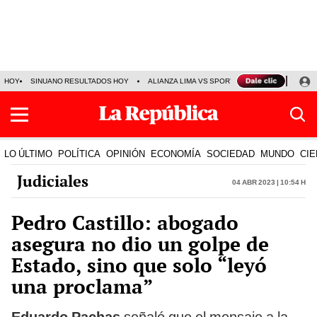
HOY
SINUANO RESULTADOS HOY
ALIANZA LIMA VS SPORT BOYS
JORGE MES
LO ÚLTIMO
POLÍTICA
OPINIÓN
ECONOMÍA
SOCIEDAD
MUNDO
CIE
Judiciales
04 Abr 2023 | 10:54 h
Pedro Castillo: abogado
asegura no dio un golpe de
Estado, sino que solo “leyó
una proclama”