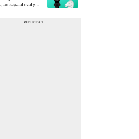
, anticipa al rival y
gue el jaque mate.