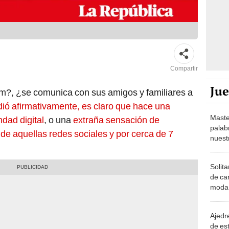
Compartir
Ju
?, ¿se comunica con sus amigos y familiares a
dió afirmativamente, es claro que hace una
Maste
dad digital
, o una
extraña sensación de
palab
de aquellas redes sociales y por cerca de 7
nuest
Solita
de ca
moda.
demue
Ajedre
de es