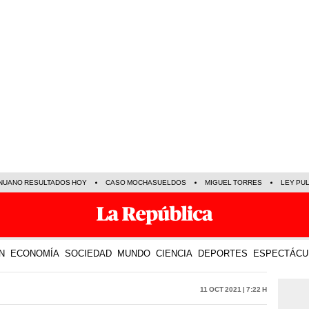
NUANO RESULTADOS HOY
CASO MOCHASUELDOS
MIGUEL TORRES
LEY PU
N
ECONOMÍA
SOCIEDAD
MUNDO
CIENCIA
DEPORTES
ESPECTÁCU
11 Oct 2021 | 7:22 h