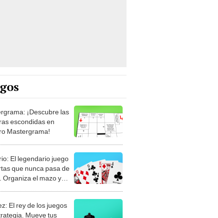
egos
rgrama: ¡Descubre las
ras escondidas en
ro Mastergrama!
rio: El legendario juego
rtas que nunca pasa de
 Organiza el mazo y
stra tu habilidad.
z: El rey de los juegos
trategia. Mueve tus