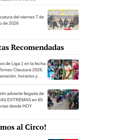
catura del viernes 7 de
o de 2026
tas Recomendadas
os de Liga 1 en la fecha
 Torneo Clausura 2026:
amación, horarios y
 ver
hi advierte llegada de
IAS EXTREMAS en 65
ncias desde HOY
mos al Circo!