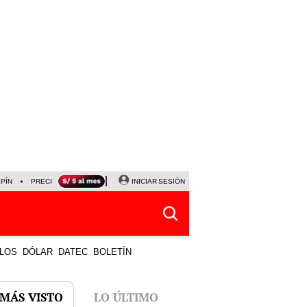
LPÍN
PRECIO DEL DÓLAR
CORTE DE LUZ
INICIAR SESIÓN
VIERNES 7 DE AGOSTO
ALBER
LOS
DÓLAR
DATEC
BOLETÍN
 MÁS VISTO
LO ÚLTIMO