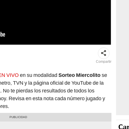
el sorteo 2965 y entrega diversos premios hoy, 19 de junio. Foto:
Compartir
 EN VIVO
en su modalidad
Sorteo Miercolito
se
emetro, TVN y la página oficial de YouTube de la
 No te pierdas los resultados de todos los
hoy. Revisa en esta nota cada número jugado y
ores.
Car