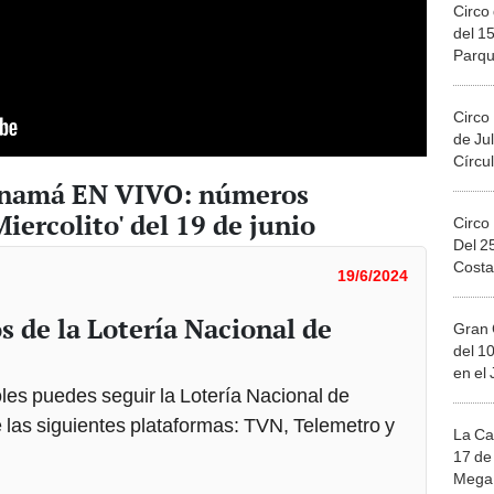
Circo 
del 15
Parqu
Migue
Circo
de Jul
Círcul
Panamá EN VIVO: números
iercolito' del 19 de junio
Circo
Del 2
Costa
19/6/2024
s de la Lotería Nacional de
Gran 
del 10
en el
les puedes seguir la Lotería Nacional de
e las siguientes plataformas: TVN, Telemetro y
La Ca
17 de 
Mega 