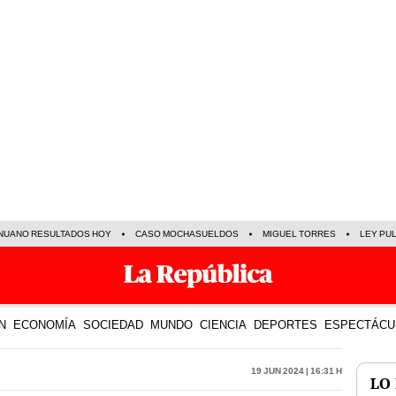
NUANO RESULTADOS HOY
CASO MOCHASUELDOS
MIGUEL TORRES
LEY PU
N
ECONOMÍA
SOCIEDAD
MUNDO
CIENCIA
DEPORTES
ESPECTÁCU
19 Jun 2024 | 16:31 h
LO