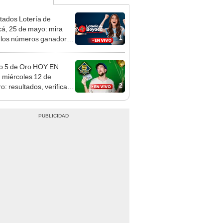
tados Lotería de
á, 25 de mayo: mira
1
los números ganadores
orteo 4521
o 5 de Oro HOY EN
 miércoles 12 de
2
o: resultados, verificar
rteo y qué números
ron en Uruguay