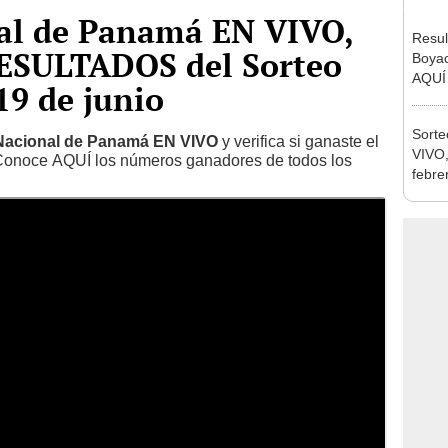
al de Panamá EN VIVO,
Resul
RESULTADOS del Sorteo
Boyac
AQUÍ 
19 de junio
del s
Sorte
 Nacional de Panamá EN VIVO
y verifica si ganaste el
VIVO,
Conoce AQUÍ los números ganadores de todos los
febrer
el so
salie