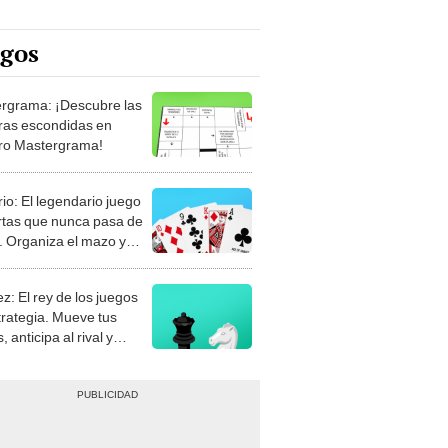
egos
rgrama: ¡Descubre las
ras escondidas en
ro Mastergrama!
rio: El legendario juego
rtas que nunca pasa de
 Organiza el mazo y
stra tu habilidad.
z: El rey de los juegos
trategia. Mueve tus
, anticipa al rival y
gue el jaque mate.