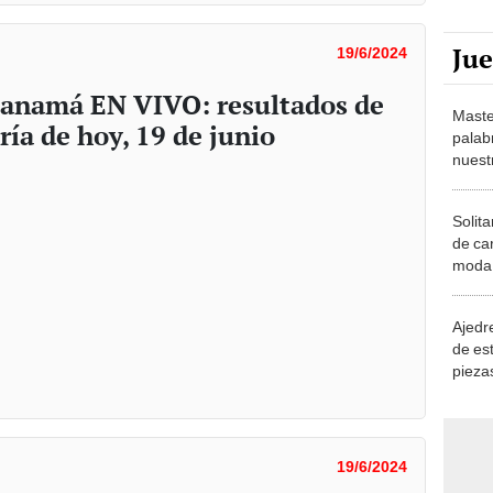
Ju
19/6/2024
Panamá EN VIVO: resultados de
Maste
ría de hoy, 19 de junio
palab
nuest
Solita
de ca
moda.
demue
Ajedre
de es
piezas
consi
19/6/2024