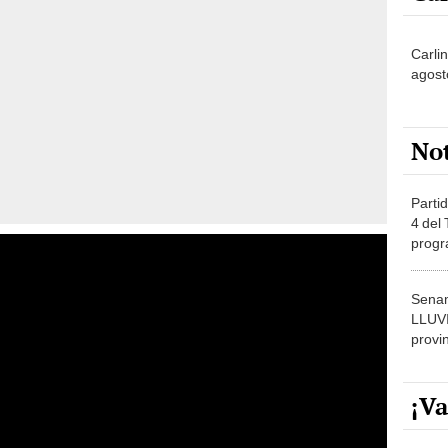
Carlin
agost
No
Partid
4 del
progr
dónde
Senam
LLUV
provi
¡Va