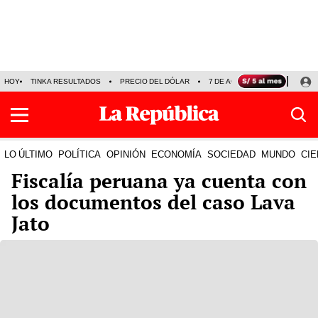
HOY
TINKA RESULTADOS
PRECIO DEL DÓLAR
7 DE AGOSTO
OLLANTA H
LO ÚLTIMO
POLÍTICA
OPINIÓN
ECONOMÍA
SOCIEDAD
MUNDO
CIE
Fiscalía peruana ya cuenta con
los documentos del caso Lava
Jato